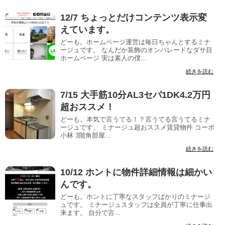
12/7 ちょっとだけコンテンツ表示変
えています。
どーも。ホームページ運営は毎日ちゃんとするミナ
ージュです。 なんだか装飾のオンパレードなダサ目
ホームページ 実は素人の僕...
続きを読む
7/15 大手筋10分AL3セパ1DK4.2万円
超おススメ！
どーも。本気で言うてる！？言うてる言うてるミナ
ージュです。 ミナージュ超おススメ賃貸物件 コーポ
小林 3階角部屋...
続きを読む
10/12 ホントに物件詳細情報は細かい
んです。
どーも。ホントに丁寧なスタッフばかりのミナージ
ュです。 ミナージュスタッフは全員が丁寧に仕事出
来ます。 自分で言...