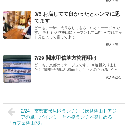
続きを読む
3/5 お店してて良かったとホンマに思
てます
どーも。一緒に成長さしてもろているミナージュで
す。 弊社も伏見桃山にオープンして18年 今ではネッ
ト見たよって言って来て...
続きを読む
7/29 関東甲信地方梅雨明け
どーも。京都のミナージュです。 今速報入りまし
た！ “関東甲信地方 梅雨明けしたとみられる” やっ...
続きを読む
2/24【京都市伏見区ランチ】【伏見桃山】アジ
アの風。バインミーと本格ランチが楽しめる
「カフェ桃山78」