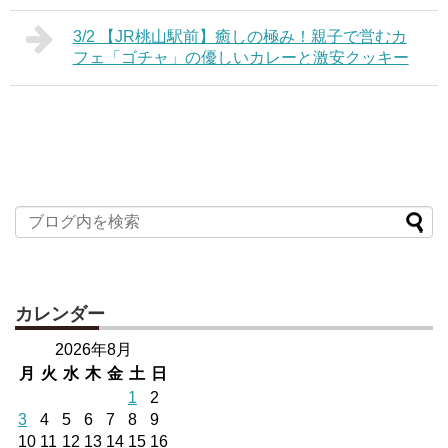
3/2 【JR桃山駅前】癒しの極み！親子で営むカ
フェ「ゴチャ」の優しいカレーと激安クッキー
カレンダー
2026年8月
月
火
水
木
金
土
日
1
2
3
4
5
6
7
8
9
10
11
12
13
14
15
16