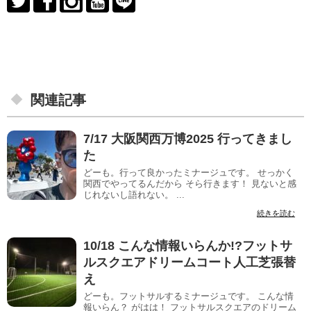
関連記事
7/17 大阪関西万博2025 行ってきまし
た
どーも。行って良かったミナージュです。 せっかく
関西でやってるんだから そら行きます！ 見ないと感
じれないし語れない。 ...
続きを読む
10/18 こんな情報いらんか!?フットサ
ルスクエアドリームコート人工芝張替
え
どーも。フットサルするミナージュです。 こんな情
報いらん？ がはは！ フットサルスクエアのドリーム