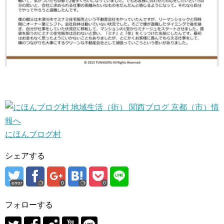
にほんブログ村
シェアする
error
0
0
フォローする