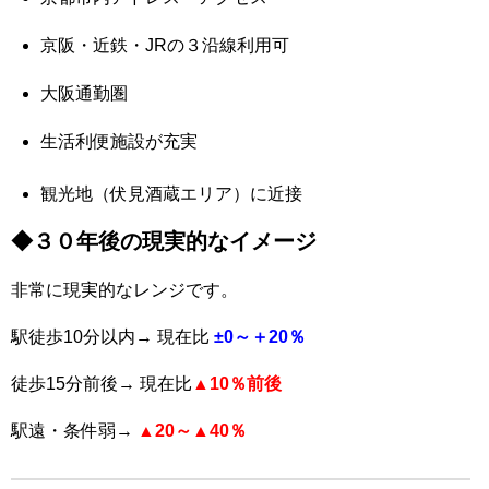
京阪・近鉄・JRの３沿線利用可
大阪通勤圏
生活利便施設が充実
観光地（伏見酒蔵エリア）に近接
◆３０年後の現実的なイメージ
非常に現実的なレンジです。
駅徒歩10分以内→ 現在比
±0～＋20％
徒歩15分前後→ 現在比
▲10％前後
駅遠・条件弱→
▲20～▲40％