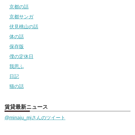
京都の話
京都サンガ
伏見桃山の話
体の話
保存版
僕の定休日
我思ふ
日記
猫の話
賃貸最新ニュース
@minaju_mjさんのツイート