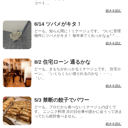
コート ...
続きを読む
6/14 ツバメがキタ！
どーも。知らん間に！ミナージュです。 ついに管理
物件にツバメがキタ！ 毎年来てくれっかなぁ^ ^ ...
続きを読む
8/2 住宅ローン 通るかな
どーも。きもちがわっかるミナージュです。 住宅ロ
ーン。 「いくらくらい借りれるのかな・・・」
「い...
続きを読む
5/3 禁断の餃子でパワー
どーも。プロだから食べないミナージュのぼくで
す。 ニンニク料理 次の日仕事や誰かに会うって決ま
ってたら絶対食べません。 ...
続きを読む