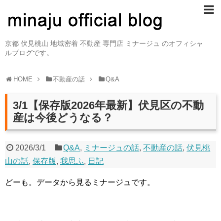
京都 伏見桃山 地域密着 不動産 専門店 ミナージュ のオフィシャ
ルブログです。
HOME
不動産の話
Q&A
3/1【保存版2026年最新】伏見区の不動
産は今後どうなる？
2026/3/1
Q&A
,
ミナージュの話
,
不動産の話
,
伏見桃
山の話
,
保存版
,
我思ふ
,
日記
どーも。データから見るミナージュです。