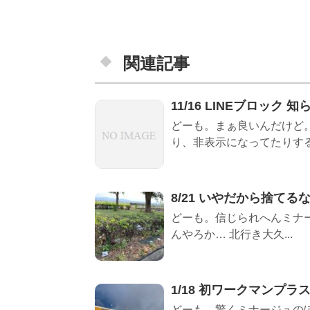
関連記事
11/16 LINEブロック 
どーも。まぁ良いんだけど。
り、非表示になってたりする
8/21 いやだから捨てる
どーも。信じられへんミナー
んやろか… 北行き大久...
1/18 初ワークマンプラ
どーも。驚くミナージュのぼ