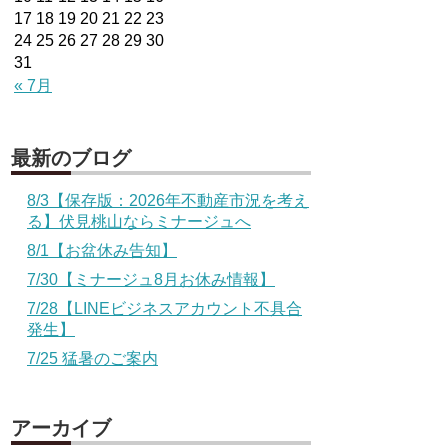
17
18
19
20
21
22
23
24
25
26
27
28
29
30
31
« 7月
最新のブログ
8/3【保存版：2026年不動産市況を考え
る】伏見桃山ならミナージュへ
8/1【お盆休み告知】
7/30【ミナージュ8月お休み情報】
7/28【LINEビジネスアカウント不具合
発生】
7/25 猛暑のご案内
アーカイブ