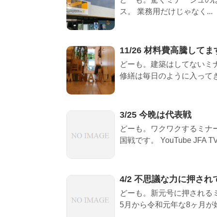
ス。 業務用だけじゃなく...
11/26 材料費高騰して
どーも。建築はしてないミナ
修繕は毎日のように入ってきま
3/25 今晩は代表戦
どーも。ワクワクするミナー
国戦です。 YouTube JFA TV.
4/2 不思議な力に押され
どーも。新元号に押されるミ
5月から令和元年な8ヶ月が始