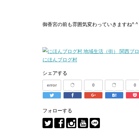
御香宮の前も雰囲気変わっていきますね^ ^
にほんブログ村
シェアする
error
0
0
フォローする