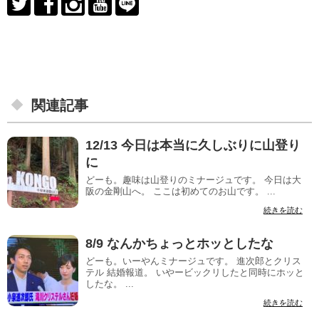
関連記事
12/13 今日は本当に久しぶりに山登り
に
どーも。趣味は山登りのミナージュです。 今日は大
阪の金剛山へ。 ここは初めてのお山です。 ...
続きを読む
8/9 なんかちょっとホッとしたな
どーも。いーやんミナージュです。 進次郎とクリス
テル 結婚報道。 いやービックリしたと同時にホッと
したな。 ...
続きを読む