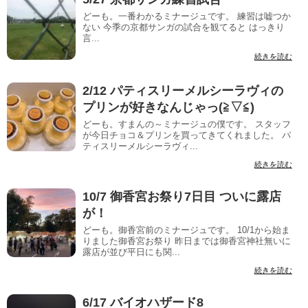
どーも。一番わかるミナージュです。 練習は嘘つか
ない 今季の京都サンガの試合を観てると はっきり
言...
続きを読む
2/12 パティスリーメルシーラヴィの
プリンが好きなんじゃっ(≧▽≦)
どーも。すまんの～ミナージュの僕です。 スタッフ
が今日チョコ＆プリンを買ってきてくれました。 パ
ティスリーメルシーラヴィ...
続きを読む
10/7 御香宮お祭り7日目 ついに露店
が！
どーも。御香宮前のミナージュです。 10/1から始ま
りました御香宮お祭り 昨日までは御香宮神社無いに
露店が並び平日にも関...
続きを読む
6/17 バイオハザード8