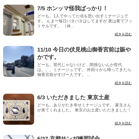
7/5 ホンッマ怪我ばっかり！
どーも。1人でやってた頃を思い出すミナージュで
す。 んまー毎日バタバタはしてますが 夜は夜でフッ
トサルです。 （休...
続きを読む
11/10 今日の伏見桃山御香宮前は賑や
かです。
どーも。世代じゃないけど…関係ないんか世代
は。。。ミナージュです。 外回りから帰ってきたら
御香宮前がすげー人です。 ...
続きを読む
6/3 いただきました 東京土産
どーも。ありがたき幸せミナージュです。 家主さん
が来てくれました。 東京のお土産いただきました！
...
続きを読む
5/27 京都サンガ練習試合