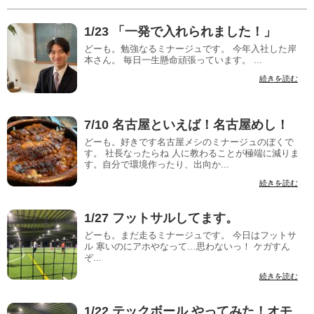
1/23 「一発で入れられました！」
どーも。勉強なるミナージュです。 今年入社した岸
本さん。 毎日一生懸命頑張っています。 ...
続きを読む
7/10 名古屋といえば！名古屋めし！
どーも。好きです名古屋メシのミナージュのぼくで
す。 社長なったらね 人に教わることが極端に減りま
す。自分で環境作ったり、出向か...
続きを読む
1/27 フットサルしてます。
どーも。まだ走るミナージュです。 今日はフットサ
ル 寒いのにアホやなって…思わないっ！ ケガすん
ぞ...
続きを読む
1/22 テックボール やってみた！オモ