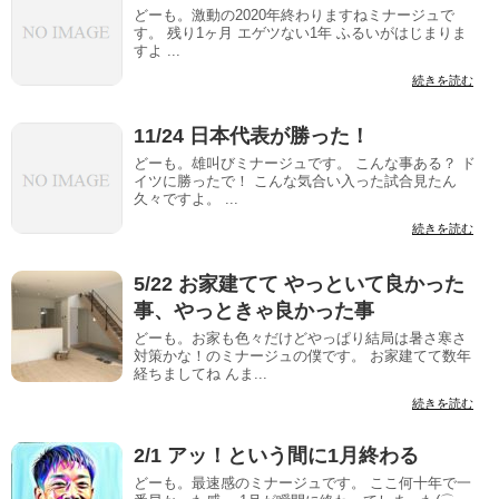
どーも。激動の2020年終わりますねミナージュで
す。 残り1ヶ月 エゲツない1年 ふるいがはじまりま
すよ ...
続きを読む
11/24 日本代表が勝った！
どーも。雄叫びミナージュです。 こんな事ある？ ド
イツに勝ったで！ こんな気合い入った試合見たん
久々ですよ。 ...
続きを読む
5/22 お家建てて やっといて良かった
事、やっときゃ良かった事
どーも。お家も色々だけどやっぱり結局は暑さ寒さ
対策かな！のミナージュの僕です。 お家建てて数年
経ちましてね んま...
続きを読む
2/1 アッ！という間に1月終わる
どーも。最速感のミナージュです。 ここ何十年で一