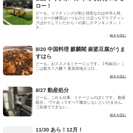
ロー！
どーも。リフティングが割と得意なのは中学ん時、
サッカーの練習はいつもひとりぼっちでリフティン
グばかりしていたから！の寂しさマンキンタン ミ
ナ...
続きを読む
8/20 中国料理 麒麟閣 麻婆豆腐がうま
すはら
どーも。おススメるミナージュです。 1号線沿い こ
こは枚方？八幡？ 家具団地入り口...
続きを読む
8/27 動産処分
どーも。これも仕事。ミナージュのぼくです。 動産
処分。 ワケあってすべて撤去しないといけません。
ご自身でできない...
続きを読む
11/30 あら！12月！