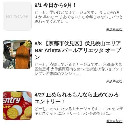
9/1 今日から9月！
どーも。早いけどなミナージュです。 今日から9月
すか 早いなー まあでもロクな今年じゃないしパッと
終わってくれてい...
続きを読む
8/8 【京都市伏見区】伏見桃山エリア
Bar Arietta バールアリエッタ オープ
ン
どーも。応援しているミナージュです。 京都市伏見
区魚屋町 大手筋商店街を南へ 油掛通り沿いセブンイ
レブンの東隣のマンショ...
続きを読む
4/27 止められるもんなら止めてみろ
エントリー！
どーも。久々にハマるミナージュです。 これ ヤマザ
キビスケット エントリー！ ランチのあとに...
続きを読む