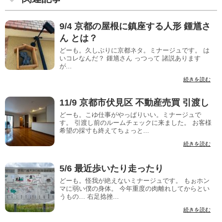
9/4 京都の屋根に鎮座する人形 鍾馗さ
ん とは？
どーも。久しぶりに京都ネタ。ミナージュです。 は
いコレなんだ？ 鍾馗さん っつって 諸説あります
が...
続きを読む
11/9 京都市伏見区 不動産売買 引渡し
どーも。こゆ仕事がやっぱりいい。ミナージュで
す。 引渡し前のルームチェックに来ました。 お客様
希望の採寸も終えてちょっと...
続きを読む
5/6 最近歩いたり走ったり
どーも。怪我が絶えないミナージュです。 もぉホン
マに弱い僕の身体。 今年重度の肉離れしてからとい
うもの… 右足捻挫...
続きを読む