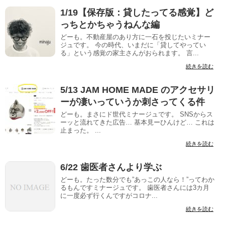
1/19【保存版：貸したってる感覚】ど
っちとかちゃうねんな編
どーも。不動産屋のあり方に一石を投じたいミナー
ジュです。 今の時代、いまだに「貸してやってい
る」という感覚の家主さんがおられます。 言...
続きを読む
5/13 JAM HOME MADE のアクセサリ
ーが凄いっていうか刺さってくる件
どーも。まさにド世代ミナージュです。 SNSからス
ーッと流れてきた広告… 基本見ーひんけど… これは
止まった。 ...
続きを読む
6/22 歯医者さんより学ぶ
どーも。たった数分でも”あっこの人なら！”ってわか
るもんですミナージュです。 歯医者さんには3カ月
に一度必ず行くんですがコロナ...
続きを読む