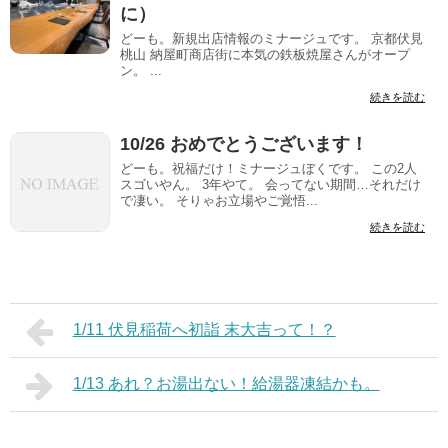
に）
どーも。新規出店情報のミナージュです。 京都伏見
桃山 納屋町商店街に本気の鉄板焼屋さんがオープ
ン。 ...
続きを読む
10/26 おめでとうございます！
どーも。祝福だけ！ミナージュぼくです。 この2人
スゴいやん。 3年やて。 会ってない期間…それだけ
で凄い。 そりゃお立場やご覚悟...
続きを読む
1/11 伏見稲荷へ初詣 末大吉って！？
1/13 あれ？お湯出ない！給湯器凍結かも。