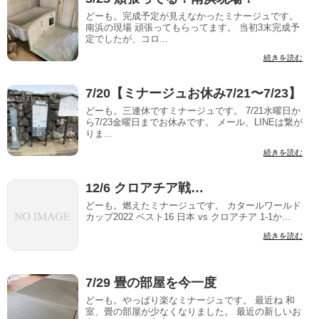
どーも。完成予定が見えなかったミナージュです。
南浜の現場 頑張ってもらってます。 当初3末完成予
定でしたが、コロ...
続きを読む
7/20【ミナージュお休み7/21〜7/23】
どーも。三連休ですミナージュです。 7/21水曜日か
ら7/23金曜日までお休みです。 メール、LINEは繋が
りま...
続きを読む
12/6 クロアチア戦…
どーも。燃えたミナージュです。 カタールワールド
カップ2022 ベスト16 日本 vs クロアチア 1-1か...
続きを読む
7/29 畳の部屋を今一度
どーも。やっぱり楽なミナージュです。 最近ね 和
室、畳の部屋が少なくなりました。 最近の新しいお