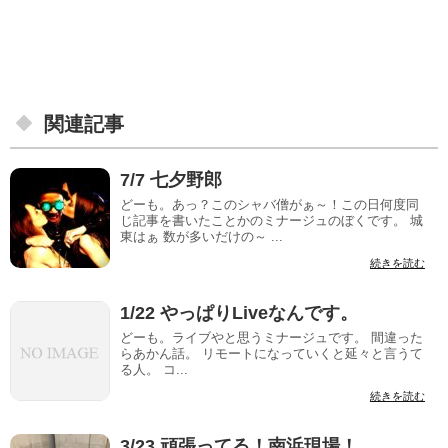
関連記事
7/7 七夕野郎
どーも。あっ？このシャバ僧がぁ～！この日何度同
じ記事を書いたことかのミナージュのぼくです。 城
東はぁ 数が多いだけの～ ...
続きを読む
1/22 やっぱりLiveなんです。
どーも。ライブやと思うミナージュです。 間違った
らあかん話。 リモートになっていくと延々と言うて
る人。 コ...
続きを読む
3/23 頑張ってる！南浜現場！