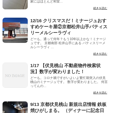
家にはほとんど和室...
続きを読む
12/16 クリスマスだ！ミナージュおす
すめケーキ屋②京都松井山手パティス
リーメルシーラヴィ
どーも。通って何年？もう10年以上かな！ミナージ
ュです。 京都南部 松井山手にある パティスリーメ
ルシーラヴィ ...
続きを読む
1/17 【伏見桃山 不動産物件検索状
況】数字が変わりました！
どーも。コロナ禍ですがいよいよ繁忙期突入の伏見
桃山のミナージュです。 数字が変わりました。 何言
ってんの...
続きを読む
9/13 京都伏見桃山 新規出店情報 鉄板
焼ひがしまる。 （ディナーに記念日