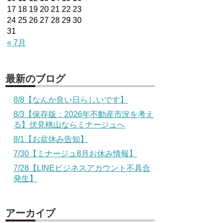
17
18
19
20
21
22
23
24
25
26
27
28
29
30
31
« 7月
最新のブログ
8/8【なんか良い日らしいです】
8/3【保存版：2026年不動産市況を考え
る】伏見桃山ならミナージュへ
8/1【お盆休み告知】
7/30【ミナージュ8月お休み情報】
7/28【LINEビジネスアカウント不具合
発生】
アーカイブ