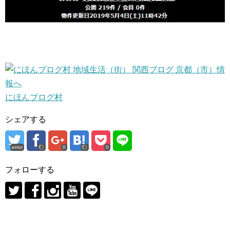
にほんブログ村
シェアする
error
0
0
フォローする