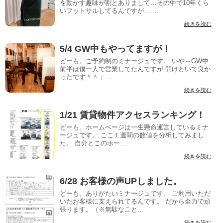
を動かす趣味が割とありまして…その中で10年くら
いフットサルしてるんですが… ...
続きを読む
5/4 GW中もやってますが！
どーも。ご予約制のミナージュです。 いや～GW中
前半は僕一人で営業してたんですが 開けといて良か
ったです＾＾； ...
続きを読む
1/21 賃貸物件アクセスランキング！
どーも。ホームページは一生懸命運営しているミナ
ージュです。 ここ１週間の数値を分析してみまし
た。 自分とこのホー...
続きを読む
6/28 お客様の声UPしました。
どーも。ありがたいミナージュです。 ご利用いただ
いたお客様に支えられてるんです。 だから全力で頑
張ります。（※無駄なこと...
続きを読む