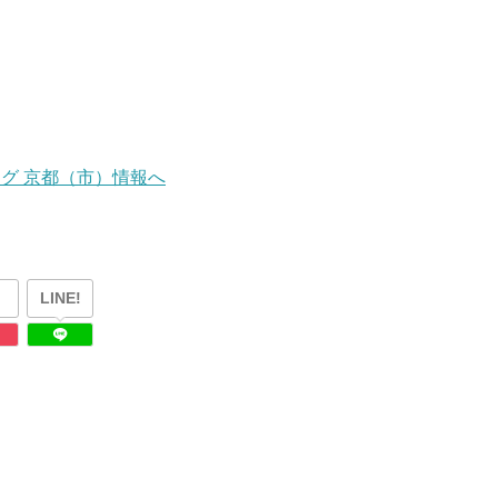
。
LINE!