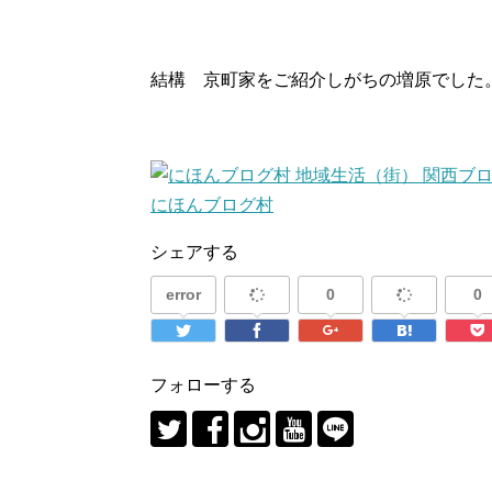
結構 京町家をご紹介しがちの増原でした
にほんブログ村
シェアする
error
0
0
フォローする