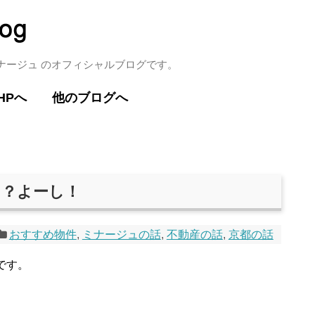
ミナージュ のオフィシャルブログです。
HPへ
他のブログへ
て？よーし！
おすすめ物件
,
ミナージュの話
,
不動産の話
,
京都の話
です。