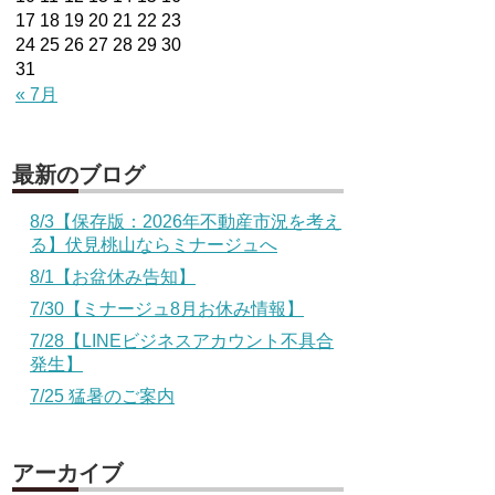
17
18
19
20
21
22
23
24
25
26
27
28
29
30
31
« 7月
最新のブログ
8/3【保存版：2026年不動産市況を考え
る】伏見桃山ならミナージュへ
8/1【お盆休み告知】
7/30【ミナージュ8月お休み情報】
7/28【LINEビジネスアカウント不具合
発生】
7/25 猛暑のご案内
アーカイブ