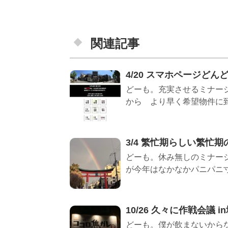
関連記事
4/20 スマホページど
どーも。充実させるミナージ
から より早く希望物件に到達
3/4 繁忙期らしい繁忙期の
どーも。休み無しのミナー
が今年はなかなかパニパニ寸前です
10/26 久々に作戦会議 
どーも。僕が飲まないから