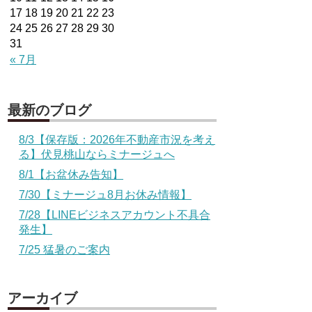
17
18
19
20
21
22
23
24
25
26
27
28
29
30
31
« 7月
最新のブログ
8/3【保存版：2026年不動産市況を考え
る】伏見桃山ならミナージュへ
8/1【お盆休み告知】
7/30【ミナージュ8月お休み情報】
7/28【LINEビジネスアカウント不具合
発生】
7/25 猛暑のご案内
アーカイブ