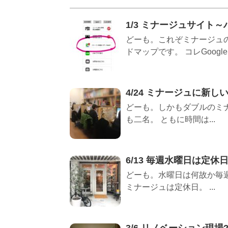
1/3 ミナージュサイト
どーも。これぞミナージュの
ドマップです。 コレGoogleマ
4/24 ミナージュに新
どーも。しかもダブルのミナ
も二名。 ともに時間は...
6/13 毎週水曜日は定休
どーも。水曜日は何故か毎週
ミナージュは定休日。 ...
3/6 リノベーション現場