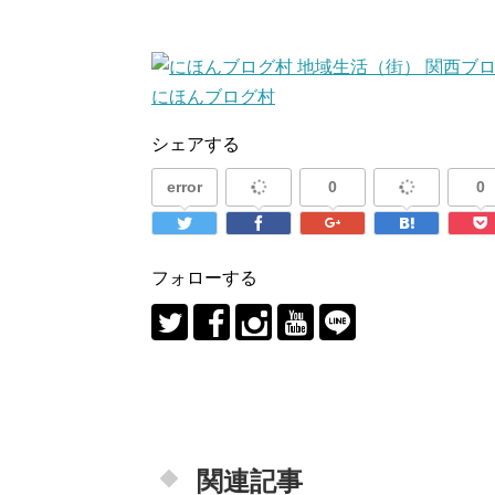
にほんブログ村
シェアする
error
0
0
フォローする
関連記事