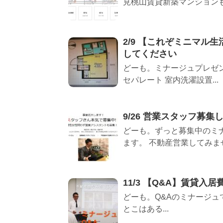
見桃山賃貸新築マンションもこ
2/9 【これぞミニマ
してください
どーも。ミナージュプレゼンツ
セパレート 室内洗濯設置...
9/26 営業スタッフ募集
どーも。ずっと募集中のミ
ます。 不動産営業してみません
11/3 【Q&A】賃貸
どーも。Q&Aのミナージュ
とこはある...