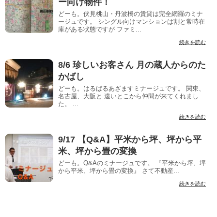
ー向け物件！
どーも。伏見桃山・丹波橋の賃貸は完全網羅のミナ
ージュです。 シングル向けマンションは割と常時在
庫がある状態ですが ファミ...
続きを読む
8/6 珍しいお客さん 月の蔵人からのた
かばし
どーも。はるばるあざますミナージュです。 関東、
名古屋、大阪と 遠いとこから仲間が来てくれまし
た。 ...
続きを読む
9/17 【Q&A】平米から坪、坪から平
米、坪から畳の変換
どーも。Q&Aのミナージュです。 『平米から坪、坪
から平米、坪から畳の変換』 さて不動産...
続きを読む