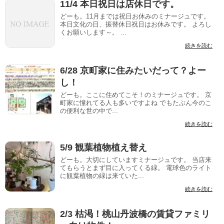
11/4 本日祝日は店休日です。
どーも。11月までは祝日お休みのミナージュです。
本日文化の日、振替休日祝日はお休みです。 よろし
くお願いします～。 ...
続きを読む
6/28 京町家に住みたいだって？よー
し！
どーも。ここに住めてこそ！のミナージュです。 京
町家に憧れてる人も多いですよね でもたぶん今のこ
の便利な世の中で...
続きを読む
5/9 観葉植物植え替え
どーも。大切にしていますミナージュです。 当店来
てもらうとまず目に入ってくる緑。 電球色のライト
に観葉植物の緑は来ていた...
続きを読む
2/3 枯渇！桃山丹波橋の賃貸ファミリ