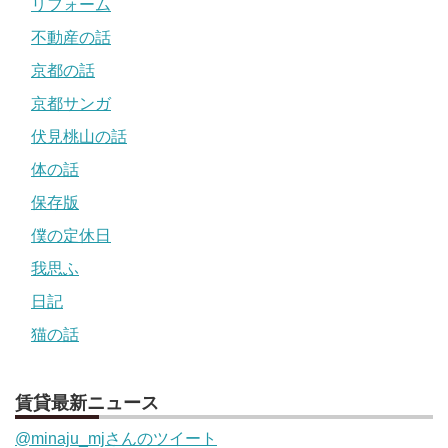
リフォーム
不動産の話
京都の話
京都サンガ
伏見桃山の話
体の話
保存版
僕の定休日
我思ふ
日記
猫の話
賃貸最新ニュース
@minaju_mjさんのツイート