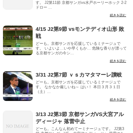
す。 J2第11節 京都サンガvs水戸ホーリーホック 2-2
ドロー ...
続きを読む
4/15 J2第9節 vsモンテディオ山形 敗
戦
どーも。京都サンガを応援しているミナージュで
す。 いよいよ…いや早くもか… 危険な香りが漂って
る京都サンガの今シ...
続きを読む
3/31 J2第7節 ｖｓカマタマーレ讃岐
どーも。京都サンガを応援しているミナージュで
す。 なかなか厳しいね～ はい！ 本日３月３１日
（土）...
続きを読む
3/13 J2第3節 京都サンガVS大宮アル
ディージャ 落雷中止
どーも。こんなん初めてーミナージュです。 J2第3