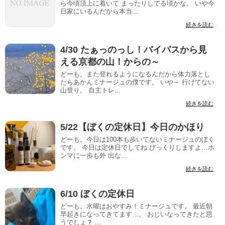
ら今頃頂上に着いて まったりしてる頃かな。 いや今
日家にいるんだから本当...
続きを読む
4/30 たぁっのっし！バイパスから見
える京都の山！からの～
どーも。また登れるようになるんだから体力落とし
たらあかんミナージュの僕です。 いや～ 行けてない
山登り。 自主トレ...
続きを読む
5/22【ぼくの定休日】今日のかほり
どーも。今日は100本も歩いてないミナージュのぼく
です。 今日は定休日でしてね びっくりしますよ…ホ
ンマに一歩も外 出な...
続きを読む
6/10 ぼくの定休日
どーも。水曜はおやすみ！ミナージュです。 最近朝
早起きになってきてます…。 おじいなってきたと思
うでしょ？ ...