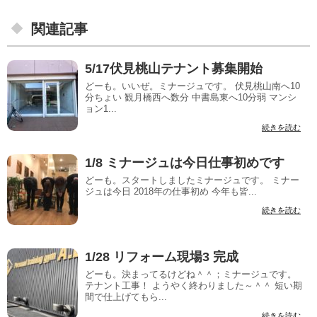
関連記事
5/17伏見桃山テナント募集開始
どーも。いいぜ。ミナージュです。 伏見桃山南へ10
分ちょい 観月橋西へ数分 中書島東へ10分弱 マンシ
ョン1...
続きを読む
1/8 ミナージュは今日仕事初めです
どーも。スタートしましたミナージュです。 ミナー
ジュは今日 2018年の仕事初め 今年も皆...
続きを読む
1/28 リフォーム現場3 完成
どーも。決まってるけどね＾＾；ミナージュです。
テナント工事！ ようやく終わりました～＾＾ 短い期
間で仕上げてもら...
続きを読む