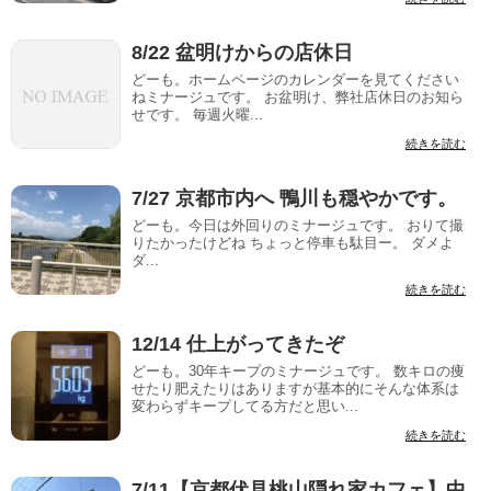
8/22 盆明けからの店休日
どーも。ホームページのカレンダーを見てください
ねミナージュです。 お盆明け、弊社店休日のお知ら
せです。 毎週火曜...
続きを読む
7/27 京都市内へ 鴨川も穏やかです。
どーも。今日は外回りのミナージュです。 おりて撮
りたかったけどね ちょっと停車も駄目ー。 ダメよ
ダ...
続きを読む
12/14 仕上がってきたぞ
どーも。30年キープのミナージュです。 数キロの痩
せたり肥えたりはありますが基本的にそんな体系は
変わらずキープしてる方だと思い...
続きを読む
7/11【京都伏見桃山隠れ家カフェ】中