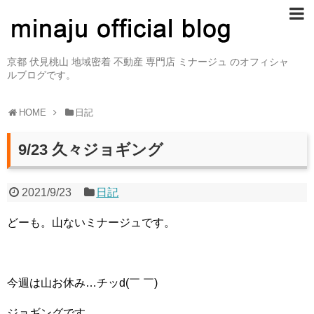
京都 伏見桃山 地域密着 不動産 専門店 ミナージュ のオフィシャ
ルブログです。
HOME
日記
9/23 久々ジョギング
2021/9/23
日記
どーも。山ないミナージュです。
今週は山お休み…チッd(￣ ￣)
ジョギングです。