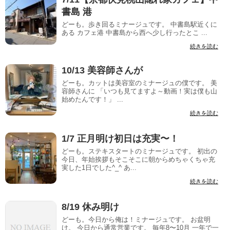
書島 港
どーも。歩き回るミナージュです。 中書島駅近くに
ある カフェ港 中書島から西へ少し行ったとこ ...
続きを読む
10/13 美容師さんが
どーも。カットは美容室のミナージュの僕です。 美
容師さんに 「いつも見てますよ～動画！実は僕も山
始めたんです！」 ...
続きを読む
1/7 正月明け初日は充実〜！
どーも。ステキスタートのミナージュです。 初出の
今日、年始挨拶もそこそこに朝からめちゃくちゃ充
実した1日でした^_^ あ...
続きを読む
8/19 休み明け
どーも。今日から俺は！ミナージュです。 お盆明
け。 今日から通常営業です。 毎年8〜10月 一年で一