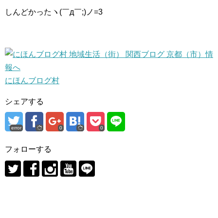
しんどかったヽ(￣д￣;)ノ=3
にほんブログ村
シェアする
error
0
0
フォローする