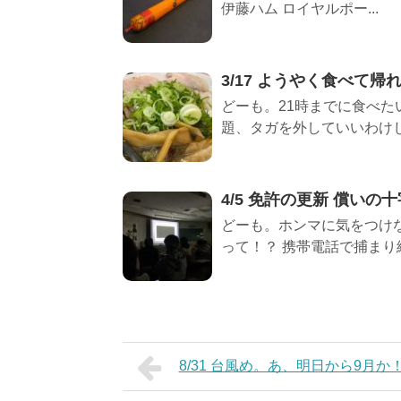
伊藤ハム ロイヤルポー...
3/17 ようやく食べて帰
どーも。21時までに食べた
題、タガを外していいわけじ
4/5 免許の更新 償いの
どーも。ホンマに気をつけ
って！？ 携帯電話で捕まり続け
8/31 台風め。あ、明日から9月か