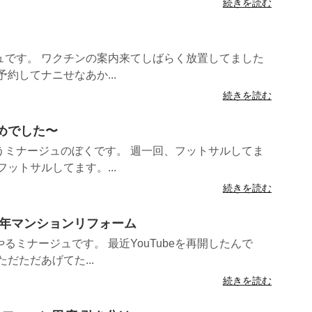
続きを読む
ュです。 ワクチンの案内来てしばらく放置してました
約してナニせなあか...
続きを読む
納めでした〜
うミナージュのぼくです。 週一回、フットサルしてま
ットサルしてます。...
続きを読む
48年マンションリフォーム
るミナージュです。 最近YouTubeを再開したんで
だただあげてた...
続きを読む