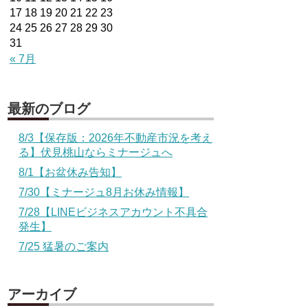
17
18
19
20
21
22
23
24
25
26
27
28
29
30
31
« 7月
最新のブログ
8/3【保存版：2026年不動産市況を考え
る】伏見桃山ならミナージュへ
8/1【お盆休み告知】
7/30【ミナージュ8月お休み情報】
7/28【LINEビジネスアカウント不具合
発生】
7/25 猛暑のご案内
アーカイブ