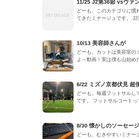
11/25 J2第36節 v
どーも。このカテゴリに慣
てきたミナージュです。 J2第
10/13 美容師さんが
どーも。カットは美容室のミ
よ～動画！実は僕も山始めたん
6/22 ミズノ京都伏見 超
どーも。毎週フットサルして
です。 フットサルコートって
8/30 懐かしのソーセー
どーも。むきやすいミナージ