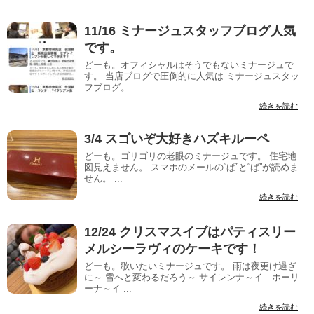
11/16 ミナージュスタッフブログ人気
です。
どーも。オフィシャルはそうでもないミナージュで
す。 当店ブログで圧倒的に人気は ミナージュスタッ
フブログ。 ...
続きを読む
3/4 スゴいぞ大好きハズキルーペ
どーも。ゴリゴリの老眼のミナージュです。 住宅地
図見えません。 スマホのメールの“ぱ”と“ば”が読めま
せん。 ...
続きを読む
12/24 クリスマスイブはパティスリー
メルシーラヴィのケーキです！
どーも。歌いたいミナージュです。 雨は夜更け過ぎ
に～ 雪へと変わるだろう～ サイレンナ～イ ホーリ
ーナ～イ ...
続きを読む