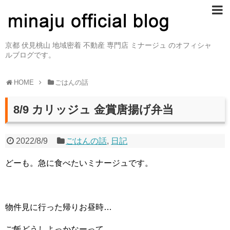
京都 伏見桃山 地域密着 不動産 専門店 ミナージュ のオフィシャ
ルブログです。
HOME
ごはんの話
8/9 カリッジュ 金賞唐揚げ弁当
2022/8/9
ごはんの話
,
日記
どーも。急に食べたいミナージュです。
物件見に行った帰りお昼時…
ご飯どうしよっかなーって。