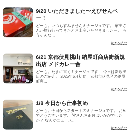
9/20 いただきました〜えびせんベ
ー！
どーも。いつもすみませんミナージュです。 家主さ
んが旅行行ってきたとお土産いただきましたー。 も
うそんな...
続きを読む
6/21 京都伏見桃山 納屋町商店街新規
出店 メドカレー舎
どーも。たまに書くミナージュです。 今日は新規出
店のご紹介。 2025年6月初旬、京都市伏見区の納屋
町商...
続きを読む
1/8 今日から仕事初め
どーも。今日からスタートのミナージュです。 おめ
でとうございます。 皆さんお正月はいかがでした
か？ なんかニュース...
続きを読む