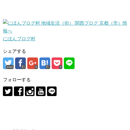
にほんブログ村
シェアする
error
0
0
フォローする