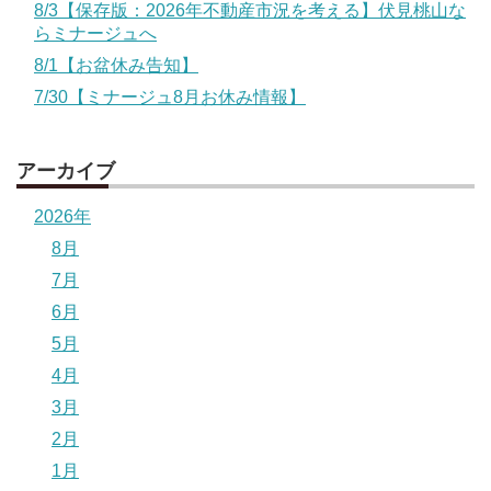
8/3【保存版：2026年不動産市況を考える】伏見桃山な
らミナージュへ
8/1【お盆休み告知】
7/30【ミナージュ8月お休み情報】
アーカイブ
2026年
8月
7月
6月
5月
4月
3月
2月
1月