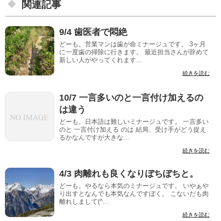
関連記事
9/4 歯医者で悶絶
どーも。営業マンは歯が命ミナージュです。 3ヶ月
に一度歯の掃除に行きます。 最近担当さんが辞めて
新しい人がやってくれます...
続きを読む
10/7 一言多いのと一言付け加えるの
は違う
どーも。日本語は難しいミナージュです。 一言多い
のと 一言付け加える のは 結局、受け手がどう捉え
るかなんですが大きな...
続きを読む
4/3 肉離れも良くなりぼちぼちと。
どーも。やるなら本気のミナージュです。 いやぁや
り出すとなんでも本気なんですぼく。 こないだも肉
離れしまして(^...
続きを読む