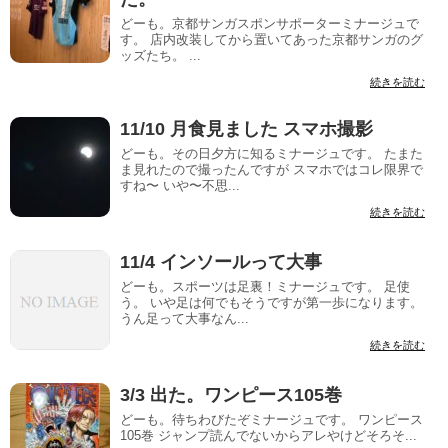
どーも。京都サンガスポンサポーターミナージュで
す。 店内改装してから置いてあった京都サンガのグ
ッズたち。 ...
続きを読む
11/10 月食見ました スマホ撮影
どーも。その日夕方に知るミナージュです。 たまた
ま見れたので撮ったんですが スマホではコレ限界で
すね〜 いや〜不思...
続きを読む
11/4 インソールって大事
どーも。スポーツは足裏！ミナージュです。 足使
う。 いや足は何でもそうですが第一歩になります。
うん足って大事なん...
続きを読む
3/3 出た。ワンピース105巻
どーも。待ちわびたぞミナージュです。 ワンピース
105巻 ジャンプ読んでないからアレやけどそろそ...