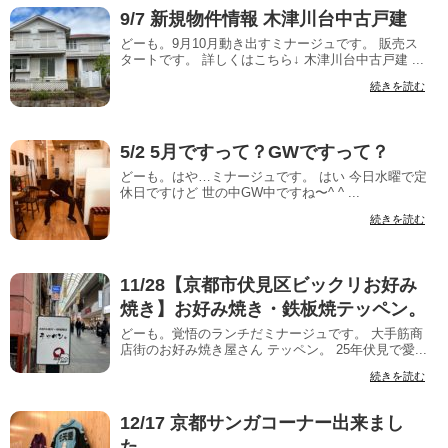
9/7 新規物件情報 木津川台中古戸建
どーも。9月10月動き出すミナージュです。 販売ス
タートです。 詳しくはこちら↓ 木津川台中古戸建 ...
続きを読む
5/2 5月ですって？GWですって？
どーも。はや…ミナージュです。 はい 今日水曜で定
休日ですけど 世の中GW中ですね〜^ ^ ...
続きを読む
11/28【京都市伏見区ビックリお好み
焼き】お好み焼き・鉄板焼テッペン。
どーも。覚悟のランチだミナージュです。 大手筋商
店街のお好み焼き屋さん テッペン。 25年伏見で愛...
続きを読む
12/17 京都サンガコーナー出来まし
た。