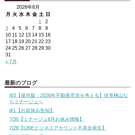
2026年8月
月
火
水
木
金
土
日
1
2
3
4
5
6
7
8
9
10
11
12
13
14
15
16
17
18
19
20
21
22
23
24
25
26
27
28
29
30
31
« 7月
最新のブログ
8/3【保存版：2026年不動産市況を考える】伏見桃山な
らミナージュへ
8/1【お盆休み告知】
7/30【ミナージュ8月お休み情報】
7/28【LINEビジネスアカウント不具合発生】