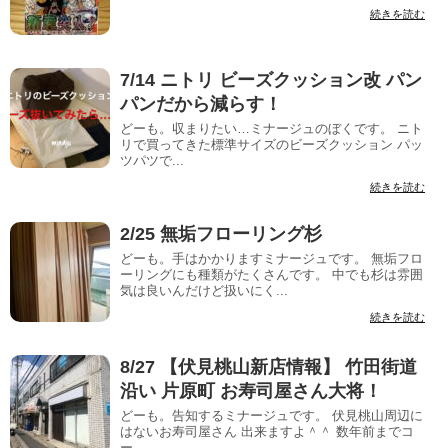
続きを読む
7/14 ニトリ ビーズクッション改 パン
パンだから減らす！
どーも。収まりたい…ミナージュのぼくです。 ニト
リで買ってきた標準サイズのビーズクッション パッ
ツパツで...
続きを読む
2/25 無垢フローリング杉
どーも。手はかかりますミナージュです。 無垢フロ
ーリングにも種類がたくさんです。 中でも杉は雰囲
気は良いんだけど扱いにく...
続きを読む
8/27 【伏見桃山新店情報】 竹田街道
沿い 片原町 お寿司屋さん大将！
どーも。告知するミナージュです。 伏見桃山周辺に
はないお寿司屋さん 出来ますよ＾＾ 数年前までコ
ー...