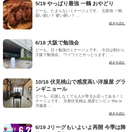
5/19 やっぱり最強 一鶴 おやどり
どーも。たまらないミナージュです。 北新地 一鶴
固い固い？ 硬い硬い？ ...
続きを読む
6/18 大阪で勉強会
どーも。日々勉強のミナージュです。 今日は朝から
大阪で勉強会。 ワイワイとやっとります。 ...
続きを読む
10/16 伏見桃山で感度高い洋服屋 グラ
ンギニョール
どーも。応援しなくても人が寄るお店ってある！ミ
ナージュです。 京都伏見桃山 感度ビンビン this is
洋服屋 ...
続きを読む
6/19 Jリーグもいよいよ再開 今季は降