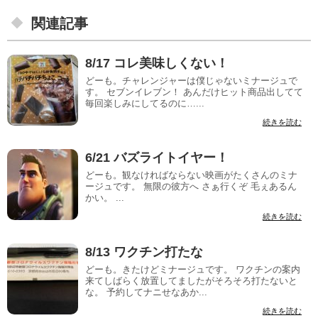
関連記事
8/17 コレ美味しくない！
どーも。チャレンジャーは僕じゃないミナージュで
す。 セブンイレブン！ あんだけヒット商品出してて
毎回楽しみにしてるのに…...
続きを読む
6/21 バズライトイヤー！
どーも。観なければならない映画がたくさんのミナ
ージュです。 無限の彼方へ さぁ行くぞ 毛ぇあるん
かい。 ...
続きを読む
8/13 ワクチン打たな
どーも。きたけどミナージュです。 ワクチンの案内
来てしばらく放置してましたがそろそろ打たないと
な。 予約してナニせなあか...
続きを読む