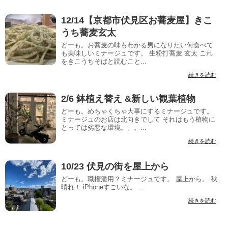
12/14【京都市伏見区お蕎麦屋】きこ
うち蕎麦玄太
どーも。お蕎麦の味もわかる男になりたい何食べて
も美味しいミナージュです。 生粉打蕎麦 玄太 これ
をきこうちそばと読むこと...
続きを読む
2/6 鉢植え替え &新しい観葉植物
どーも。めちゃくちゃ大事にするミナージュです。
ミナージュのお店は北向きでして それはもう植物に
とっては劣悪な環境。。。...
続きを読む
10/23 伏見の街を屋上から
どーも。職権濫用？ミナージュです。 屋上から。 秋
晴れ！ iPhoneすごいな。 ...
続きを読む