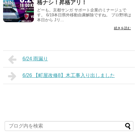
格ナシ！昇格アリ！
どーも。京都サンガ サポート企業のミナージュで
す。 6/19本日県外移動自粛解除ですね。 プロ野球は
本日から Jリ...
続きを読む
6/24 雨漏り
6/26 【町屋改修8】木工事入り出しました