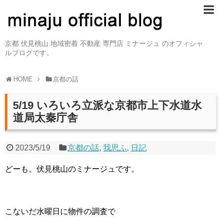
京都 伏見桃山 地域密着 不動産 専門店 ミナージュ のオフィシャ
ルブログです。
HOME
京都の話
5/19 いろいろ立派な京都市上下水道水
道局太秦庁舎
2023/5/19
京都の話
,
我思ふ
,
日記
どーも。伏見桃山のミナージュです。
こないだ水曜日に物件の調査で