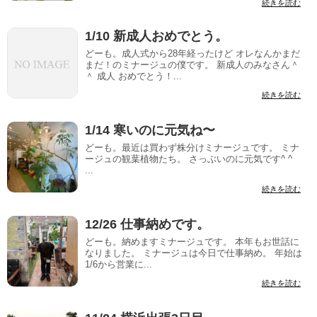
続きを読む
1/10 新成人おめでとう。
どーも。成人式から28年経ったけど オレなんかまだ
まだ！のミナージュの僕です。 新成人のみなさん＾
＾ 成人 おめでとう！...
続きを読む
1/14 寒いのに元気ね〜
どーも。最近は買わず株分けミナージュです。 ミナ
ージュの観葉植物たち。 さっぶいのに元気です^ ^
...
続きを読む
12/26 仕事納めです。
どーも。納めますミナージュです。 本年もお世話に
なりました。 ミナージュは今日で仕事納め。 年始は
1/6から営業に...
続きを読む