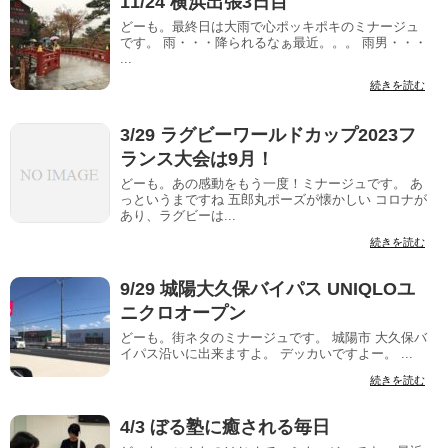
11/24 横浜出張3日目
どーも。最終日は大雨で心ポッキポキのミナージュ
です。 雨・・・降られるなぁ最近。。。 雨男・・・
...
続きを読む
3/29 ラグビーワールドカップ2023フ
ランス大会は9月！
どーも。あの感動をもう一度！ミナージュです。 あ
っというまですね 五郎丸ポーズが懐かしい コロナが
あり、ラグビーは...
続きを読む
9/29 城陽大久保バイパス UNIQLOユ
ニクロオープン
どーも。街ネタのミナージュです。 城陽市 大久保バ
イパス沿いに出来ますよ。 デッカいですよー。 ...
続きを読む
4/3 ぼる塾に癒される毎日