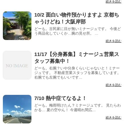
続きを読む
10/2 面白い物件預かりますよ 京都ち
ゃうけどね！大阪岸部
どーも。古民家に目が無いミナージュです。 今後ど
う商品化していくか…腕の見せ所。 ...
続きを読む
11/17【分身募集】ミナージュ営業ス
タッフ募集中！
どーも。右腕？いや分身くらいじゃないと！ミナー
ジュです。 不動産営業スタッフを募集しています。
右腕でも左腕でもいいです...
続きを読む
7/10 熱中症てなるよ！
どーも。梅雨明けたん？ミナージュです。 見たらわ
かる… 夏の空やん！ 今週晴れ間広...
続きを読む