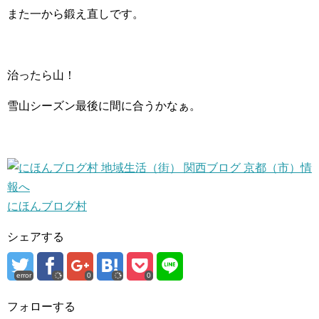
また一から鍛え直しです。
治ったら山！
雪山シーズン最後に間に合うかなぁ。
にほんブログ村
シェアする
error
0
0
フォローする