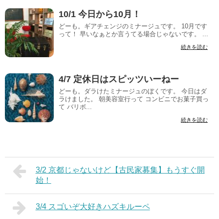
10/1 今日から10月！
どーも。ギアチェンジのミナージュです。 10月です
って！ 早いなぁとか言うてる場合じゃないです。 ...
続きを読む
4/7 定休日はスピッツいーねー
どーも。ダラけたミナージュのぼくです。 今日はダ
ラけました。 朝美容室行って コンビニでお菓子買っ
て バリボ...
続きを読む
3/2 京都じゃないけど【古民家募集】もうすぐ開
始！
3/4 スゴいぞ大好きハズキルーペ