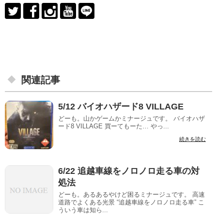
関連記事
5/12 バイオハザード8 VILLAGE
どーも。山かゲームかミナージュです。 バイオハザ
ード8 VILLAGE 買ーてもーた… やっ...
続きを読む
6/22 追越車線をノロノロ走る車の対
処法
どーも。あるあるやけど困るミナージュです。 高速
道路でよくある光景 “追越車線をノロノロ走る車” こ
ういう車は知ら...