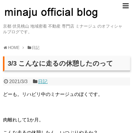
京都 伏見桃山 地域密着 不動産 専門店 ミナージュ のオフィシャ
ルブログです。
HOME
日記
3/3 こんなに走るの休憩したのって
2021/3/3
日記
どーも。リハビリ中のミナージュのぼくです。
肉離れして1か月。
こんな走るの休憩したん…いつぶりやろか？