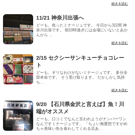
続きを読む
11/21 神奈川出張へ
どーも。焦ったミナージュです。 今日から3日間 神
奈川出張です。 朝10時過ぎには会場にいないとあか
んから ...
続きを読む
2/15 セクシーサンキューチョコレー
ト
どーも。ギリなわけがないミナージュです。 多分全
部本命です。 そう受け取ります。 だかしかし気持
ち...
続きを読む
9/20 【石川県金沢と言えば】魚！川
端がオススメ
どーも。口コミでなんと言われようがナンバーワン
なんですミナージュです。 「ちょい無愛想ですがめ
ちゃ美味い魚を食わしてくれる店あ...