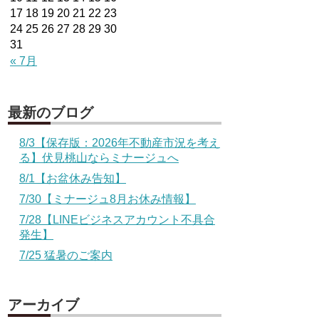
17
18
19
20
21
22
23
24
25
26
27
28
29
30
31
« 7月
最新のブログ
8/3【保存版：2026年不動産市況を考え
る】伏見桃山ならミナージュへ
8/1【お盆休み告知】
7/30【ミナージュ8月お休み情報】
7/28【LINEビジネスアカウント不具合
発生】
7/25 猛暑のご案内
アーカイブ