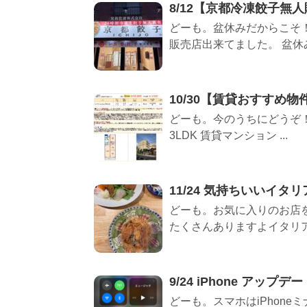
8/12【京都冷凍餃子無
どーも。盆休みだからこそ
販売店出来てました。 盆休みや
10/30【賃貸おすすめ物
どーも。今のうちにどうぞ！
3LDK 賃貸マンション ...
11/24 気持ちいいイタ
どーも。お気に入りのお店
たくさんありますよイタリアン
9/24 iPhone アップ
どーも。スマホはiPhoneミ