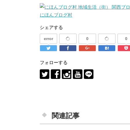
にほんブログ村
シェアする
error
0
0
フォローする
関連記事