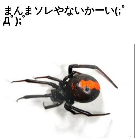
まんまソレやないかーい(;ﾟ
Дﾟ);ﾟ