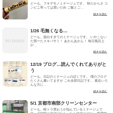
どーも。フキデモノミナージュです。 秋だからさ コ
ンビニ寄っては買いだめ ご飯とご...
続きを読む
1/26 毛無くなる…
どーも。面白すぎてのミナージュです。 いやこない
だ買ーたスキバサミ！ あかんあかん！ 毎日風呂上
が...
続きを読む
12/19 ブログ…読んでくれてありがと
う
どーも。日記のミナージュのぼくです。 僕のブログ
たくさん書いてますが これ全部日記です。 最近いろ
んな方に...
続きを読む
5/1 京都市南部クリーンセンター
どーも。軽トラ買おうか悩んでいるミナージュで