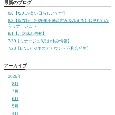
最新のブログ
8/8【なんか良い日らしいです】
8/3【保存版：2026年不動産市況を考える】伏見桃山な
らミナージュへ
8/1【お盆休み告知】
7/30【ミナージュ8月お休み情報】
7/28【LINEビジネスアカウント不具合発生】
アーカイブ
2026年
8月
7月
6月
5月
4月