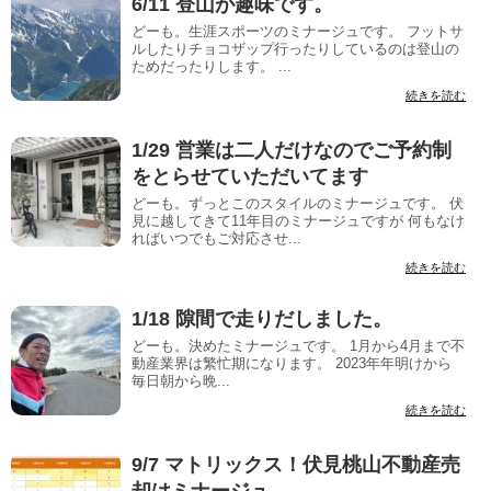
6/11 登山が趣味です。
どーも。生涯スポーツのミナージュです。 フットサ
ルしたりチョコザップ行ったりしているのは登山の
ためだったりします。 ...
続きを読む
1/29 営業は二人だけなのでご予約制
をとらせていただいてます
どーも。ずっとこのスタイルのミナージュです。 伏
見に越してきて11年目のミナージュですが 何もなけ
ればいつでもご対応させ...
続きを読む
1/18 隙間で走りだしました。
どーも。決めたミナージュです。 1月から4月まで不
動産業界は繁忙期になります。 2023年年明けから
毎日朝から晩...
続きを読む
9/7 マトリックス！伏見桃山不動産売
却はミナージュ