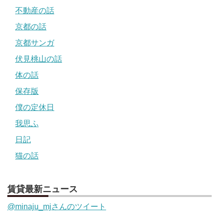
不動産の話
京都の話
京都サンガ
伏見桃山の話
体の話
保存版
僕の定休日
我思ふ
日記
猫の話
賃貸最新ニュース
@minaju_mjさんのツイート