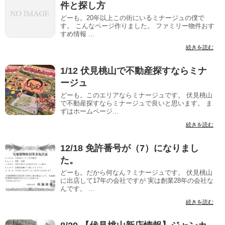
件と探し方
どーも。20年以上この街にいるミナージュの僕で
す。 こんなページ作りました。 ファミリー物件おす
すめ情報 ...
続きを読む
1/12 伏見桃山で不動産探すならミナ
ージュ
どーも。このエリアならミナージュです。 伏見桃山
で不動産探すならミナージュで良いと思います。 ま
ずはホームページ...
続きを読む
12/18 免許番号が（7）になりまし
た。
どーも。だから何なん？ミナージュです。 伏見桃山
に出店して17年の会社ですが 実は創業28年の会社な
んです。 ...
続きを読む