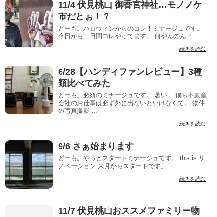
11/4 伏見桃山 御香宮神社…モノノケ
市だとぉ！？
どーも。ハロウィンからのコレ！ミナージュです。
今日から二日間コレやってます。 何やんのん？ ...
続きを読む
6/28【ハンディファンレビュー】3種
類比べてみた
どーも。必須のミナージュです。 暑い！ 僕ら不動産
会社のお仕事は必ず外に出ないといけなくて。 物件
の写真撮影 ...
続きを読む
9/6 さぁ始まります
どーも。やっとスタートミナージュです。 this is リ
ノベーション 来月からスタートです。 ...
続きを読む
11/7 伏見桃山おススメファミリー物