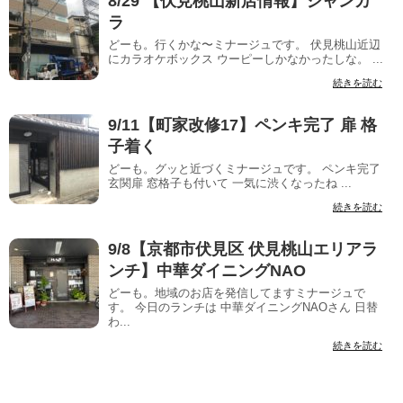
8/29 【伏見桃山新店情報】ジャンカ
ラ
どーも。行くかな〜ミナージュです。 伏見桃山近辺
にカラオケボックス ウーピーしかなかったしな。 ...
続きを読む
9/11【町家改修17】ペンキ完了 扉 格
子着く
どーも。グッと近づくミナージュです。 ペンキ完了
玄関扉 窓格子も付いて 一気に渋くなったね ...
続きを読む
9/8【京都市伏見区 伏見桃山エリアラ
ンチ】中華ダイニングNAO
どーも。地域のお店を発信してますミナージュで
す。 今日のランチは 中華ダイニングNAOさん 日替
わ...
続きを読む