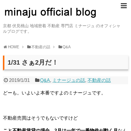
京都 伏見桃山 地域密着 不動産 専門店 ミナージュ のオフィシャ
ルブログです。
HOME
不動産の話
Q&A
1/31 さぁ2月だ！
2019/1/31
Q&A
,
ミナージュの話
,
不動産の話
どーも。いよいよ本番ですよのミナージュです。
不動産売買はそうでもないですけど
こと不動産賃貸の場合、2月は一年で一番物件が動く月
なん