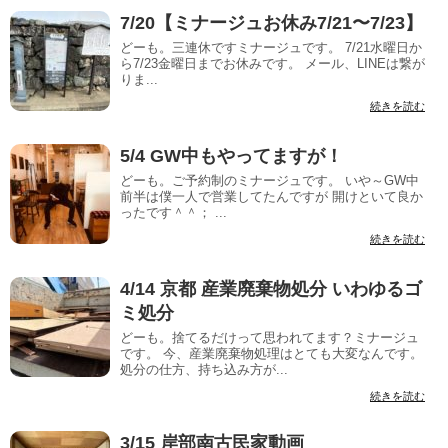
7/20【ミナージュお休み7/21〜7/23】
どーも。三連休ですミナージュです。 7/21水曜日か
ら7/23金曜日までお休みです。 メール、LINEは繋が
りま...
続きを読む
5/4 GW中もやってますが！
どーも。ご予約制のミナージュです。 いや～GW中
前半は僕一人で営業してたんですが 開けといて良か
ったです＾＾； ...
続きを読む
4/14 京都 産業廃棄物処分 いわゆるゴ
ミ処分
どーも。捨てるだけって思われてます？ミナージュ
です。 今、産業廃棄物処理はとても大変なんです。
処分の仕方、持ち込み方が...
続きを読む
3/15 岸部南古民家動画