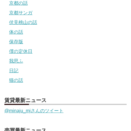
京都の話
京都サンガ
伏見桃山の話
体の話
保存版
僕の定休日
我思ふ
日記
猫の話
賃貸最新ニュース
@minaju_mjさんのツイート
売買最新ニュース