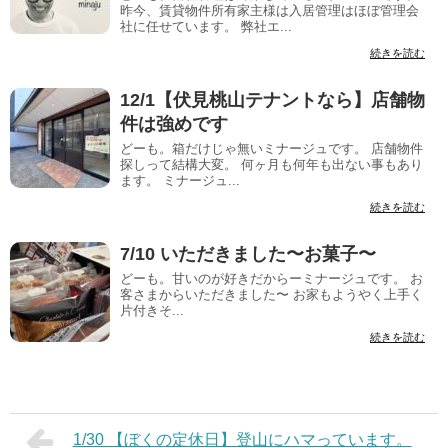
昨今、賃貸物件所有家主様は入居管理はほぼ管理会
社に任せています。 弊社エ...
続きを読む
12/1【伏見桃山テナントなら】店舗物
件は強めです
どーも。箱だけじゃ無いミナージュです。 店舗物件
探しって結構大変。 何ヶ月も何年も出ない事もあり
ます。 ミナージュ...
続きを読む
7/10 いただきました〜お菓子〜
どーも。甘いのが好きだからーミナージュです。 お
客さまからいただきました〜 お家もようやく上手く
片付きそ...
続きを読む
1/30 【ぼくの定休日】登山にハマっています。