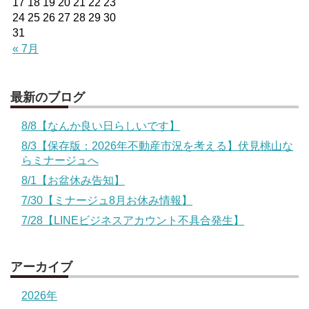
17
18
19
20
21
22
23
24
25
26
27
28
29
30
31
« 7月
最新のブログ
8/8【なんか良い日らしいです】
8/3【保存版：2026年不動産市況を考える】伏見桃山な
らミナージュへ
8/1【お盆休み告知】
7/30【ミナージュ8月お休み情報】
7/28【LINEビジネスアカウント不具合発生】
アーカイブ
2026年