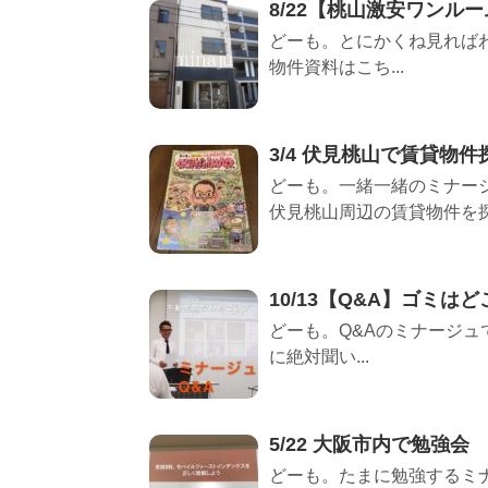
8/22【桃山激安ワンル
どーも。とにかくね見ればわか
物件資料はこち...
3/4 伏見桃山で賃貸物
どーも。一緒一緒のミナージ
伏見桃山周辺の賃貸物件を探す
10/13【Q&A】ゴミは
どーも。Q&Aのミナージュ
に絶対聞い...
5/22 大阪市内で勉強会
どーも。たまに勉強するミナ