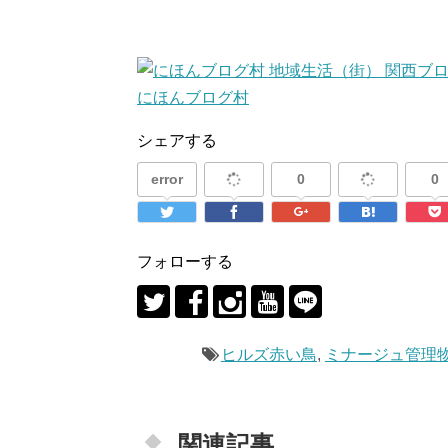
にほんブログ村
シェアする
error
0
0
フォローする
ヒルズ赤い鳥
,
ミナージュ管理
関連記事