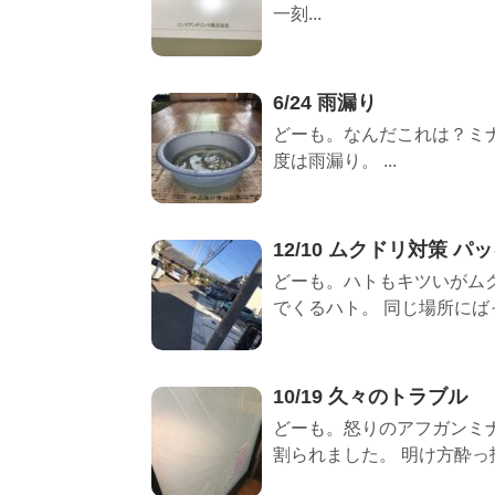
一刻...
6/24 雨漏り
どーも。なんだこれは？ミナ
度は雨漏り。 ...
12/10 ムクドリ対策 パ
どーも。ハトもキツいがム
でくるハト。 同じ場所にばっ
10/19 久々のトラブル
どーも。怒りのアフガンミ
割られました。 明け方酔っ払