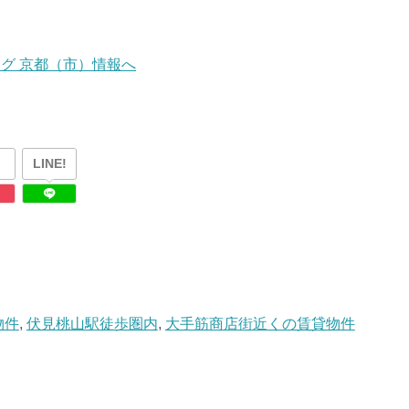
LINE!
物件
,
伏見桃山駅徒歩圏内
,
大手筋商店街近くの賃貸物件