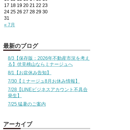
17
18
19
20
21
22
23
24
25
26
27
28
29
30
31
« 7月
最新のブログ
8/3【保存版：2026年不動産市況を考え
る】伏見桃山ならミナージュへ
8/1【お盆休み告知】
7/30【ミナージュ8月お休み情報】
7/28【LINEビジネスアカウント不具合
発生】
7/25 猛暑のご案内
アーカイブ