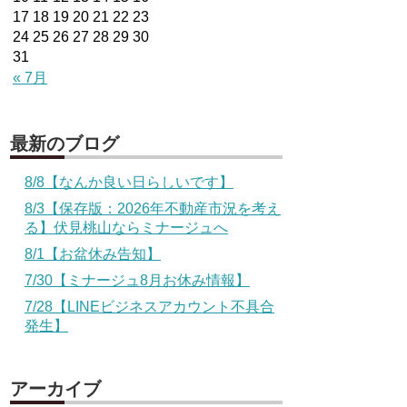
17
18
19
20
21
22
23
24
25
26
27
28
29
30
31
« 7月
最新のブログ
8/8【なんか良い日らしいです】
8/3【保存版：2026年不動産市況を考え
る】伏見桃山ならミナージュへ
8/1【お盆休み告知】
7/30【ミナージュ8月お休み情報】
7/28【LINEビジネスアカウント不具合
発生】
アーカイブ