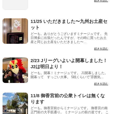
続きを読む
11/25 いただきました〜九州お土産セ
ット
どーも。ありがとうございますミナージュです。 先
日博多に出張だったんですが、その時に買ったお土
産と同じお土産をいただきました〜...
続きを読む
2/23 Jリーグいよいよ開幕しました！
J2は明日より！
どーも。開幕！ミナージュです。 J1開幕しました。
開幕って すっごい大事。 5戦くらいで”雰囲気...
続きを読む
11/8 御香宮前の公衆トイレは無くな
ります
どーも。御香宮前からミナージュです。 御香宮の南
正門前の大手筋通り。 ミナージュの前の道です。 こ