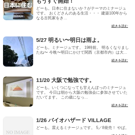
もうすぐ開始！
どーも。日本に住まないか？がテーマのミナージュ
です。 おくどさんのある生活・・・ 建築100年から
なる古民家をき...
続きを読む
5/27 明るい〜明日は雨よ。
どーも。ミナージュです。 19時前。 明るくなりまし
たね〜 今晩〜明日にかけて関西（京都市内）は大...
続きを読む
11/20 大阪で勉強です。
どーも。いくつになっても甘えんぼっのミナージュ
です。 今日は朝から大阪の勉強会に参加させていた
だいてます。 この歳になっ...
続きを読む
1/26 バイオハザード VILLAGE
どーも。震えるミナージュです。 5／8発売！ やば。