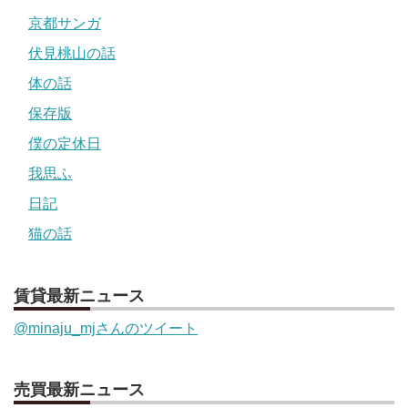
京都サンガ
伏見桃山の話
体の話
保存版
僕の定休日
我思ふ
日記
猫の話
賃貸最新ニュース
@minaju_mjさんのツイート
売買最新ニュース