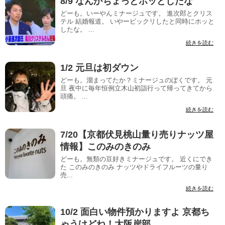
8/9 なんかちょっとホッとしたな
どーも。いーやんミナージュです。 進次郎とクリス
テル 結婚報道。 いやービックリしたと同時にホッと
したな。 ...
続きを読む
1/2 元旦は初ダウン
どーも。溜まってたか？ミナージュのぼくです。 元
旦 夜中に毎年恒例立木山初詣行って帰ってきてから
頭痛。 ...
続きを読む
7/20【京都伏見桃山量り売りナッツ屋
情報】このみのきのみ
どーも。無類の豆好きミナージュです。 近くにでき
た このみのきのみ ナッツやドライフルーツの量り
売...
続きを読む
10/2 面白い物件預かりますよ 京都ち
ゃうけどね！大阪岸部