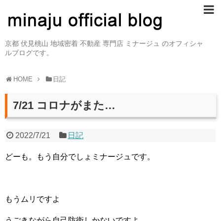
京都 伏見桃山 地域密着 不動産 専門店 ミナージュ のオフィシャ
ルブログです。
HOME
日記
7/21 コロナがまた…
2022/7/21
日記
どーも。もう自分でしょミナージュです。
もうムリですよ
うごきながら自己防衛しかないですよ。