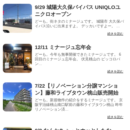
9/29 城陽大久保バイパス UNIQLOユ
ニクロオープン
どーも。街ネタのミナージュです。 城陽市 大久保バ
イパス沿いに出来ますよ。 デッカいですよー。 ...
続きを読む
12/11 ミナージュ忘年会
どーも。今年も無事開催できたミナージュです。 6
回目のミナージュ忘年会。 伏見桃山の ピッコロバ
ン...
続きを読む
7/22【リノベーション分譲マンショ
ン】藤和ライブタウン桃山販売開始
どーも。新規物件の紹介をするミナージュです。 京
阪宇治線桃山南口駅前の藤和ライブタウン桃山 昨年
リノベーション済...
続きを読む