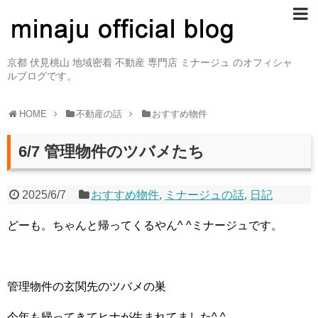
京都 伏見桃山 地域密着 不動産 専門店 ミナージュ のオフィシャ
ルブログです。
HOME
不動産の話
おすすめ物件
6/7 管理物件のツバメたち
2025/6/7
おすすめ物件
,
ミナージュの話
,
日記
どーも。ちゃんと帰ってくるやん^ ^ミナージュです。
管理物件の玄関先のツバメの巣
今年も帰ってきてヒナが生まれてました^ ^