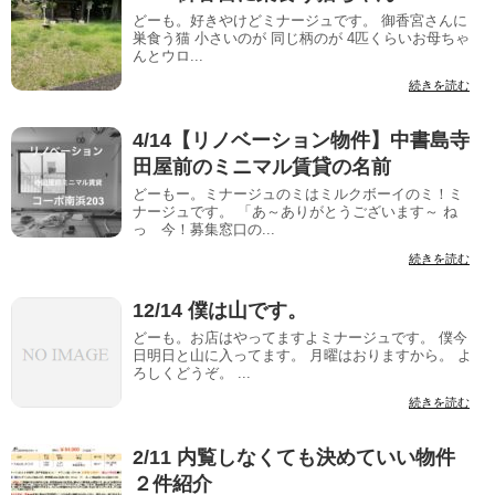
どーも。好きやけどミナージュです。 御香宮さんに
巣食う猫 小さいのが 同じ柄のが 4匹くらいお母ちゃ
んとウロ...
続きを読む
4/14【リノベーション物件】中書島寺
田屋前のミニマル賃貸の名前
どーもー。ミナージュのミはミルクボーイのミ！ミ
ナージュです。 「あ～ありがとうございます～ ね
っ 今！募集窓口の...
続きを読む
12/14 僕は山です。
どーも。お店はやってますよミナージュです。 僕今
日明日と山に入ってます。 月曜はおりますから。 よ
ろしくどうぞ。 ...
続きを読む
2/11 内覧しなくても決めていい物件
２件紹介