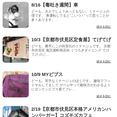
8/16【毒吐き週間】車
どーも。大人でしょ？みっともない。ミナージュの
僕です。 車運転してると“こいつ！”って思うことが
多々あります。 ...
続きを読む
10/3【京都市伏見区定食屋】てげてげ
どーも。勝手にこの街宣伝のミナージュです。 京都
市伏見区 風呂屋町商店街 くつろぎダイニング てげ
てげ のご...
続きを読む
10/9 MYビブス
どーも。苦手なミナージュのぼくです。 趣味でフッ
トサルしてまして ゲーム中って敵味方がわかるよう
にゼッケンビブス着てプレ...
続きを読む
2/19【京都市伏見区本格アメリカンハ
ンバーガー】コズモズカフェ