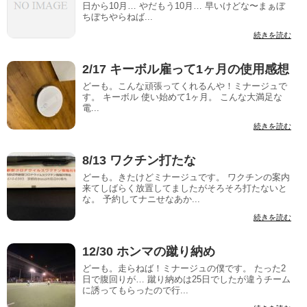
日から10月… やだもう10月… 早いけどな〜まぁぼ
ちぼちやらねば...
続きを読む
2/17 キーボル雇って1ヶ月の使用感想
どーも。こんな頑張ってくれるんや！ミナージュで
す。 キーボル 使い始めて1ヶ月。 こんな大満足な
電...
続きを読む
8/13 ワクチン打たな
どーも。きたけどミナージュです。 ワクチンの案内
来てしばらく放置してましたがそろそろ打たないと
な。 予約してナニせなあか...
続きを読む
12/30 ホンマの蹴り納め
どーも。走らねば！ミナージュの僕です。 たった2
日で腹回りが… 蹴り納めは25日でしたが違うチーム
に誘ってもらったので行...