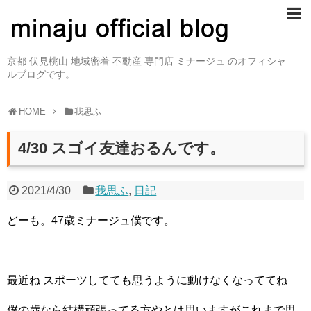
京都 伏見桃山 地域密着 不動産 専門店 ミナージュ のオフィシャ
ルブログです。
HOME
我思ふ
4/30 スゴイ友達おるんです。
2021/4/30
我思ふ
,
日記
どーも。47歳ミナージュ僕です。
最近ね スポーツしてても思うように動けなくなっててね
僕の歳なら結構頑張ってる方やとは思いますがこれまで思