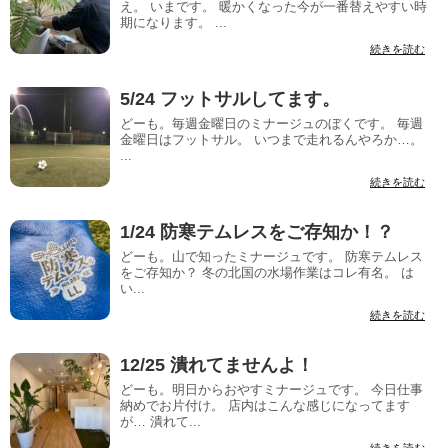
え。 いまです。 暖かくなった今が一番替えやすい時
期になります。 ...
続きを読む
5/24 フットサルしてます。
どーも。毎週金曜日のミナージュのぼくです。 毎週
金曜日はフットサル。 いつまで走れるんやろか…。
...
続きを読む
1/24 防寒テムレスをご存知か！？
どーも。山で知ったミナージュです。 防寒テムレス
をご存知か？ 冬の北国の水場作業はコレ有名。 は
い...
続きを読む
12/25 潰れてませんよ！
どーも。明日からおやすミナージュです。 今日仕事
納めでお片付け。 店内はこんな感じになってます
が… 潰れて...