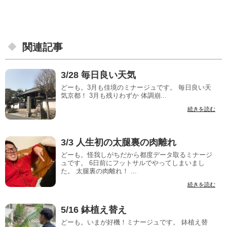
関連記事
3/28 毎日良い天気
どーも。3月も佳境のミナージュです。 毎日良い天
気京都！ 3月も残りわずか 体調崩...
続きを読む
3/3 人生初の太腿裏の肉離れ
どーも。怪我しがちだから都度データ取るミナージ
ュです。 6日前にフットサルでやってしまいまし
た。 太腿裏の肉離れ！ ...
続きを読む
5/16 鉢植え替え
どーも。いまが好機！ミナージュです。 鉢植え替