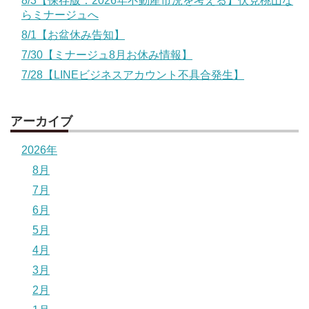
8/3【保存版：2026年不動産市況を考える】伏見桃山な
らミナージュへ
8/1【お盆休み告知】
7/30【ミナージュ8月お休み情報】
7/28【LINEビジネスアカウント不具合発生】
アーカイブ
2026年
8月
7月
6月
5月
4月
3月
2月