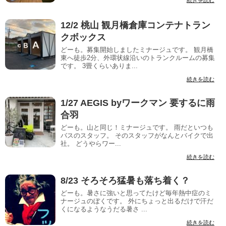
続きを読む
12/2 桃山 観月橋倉庫コンテナトラン
クボックス
どーも。募集開始しましたミナージュです。 観月橋
東へ徒歩2分、外環状線沿いのトランクルームの募集
です。 3畳くらいありま...
続きを読む
1/27 AEGIS byワークマン 要するに雨
合羽
どーも。山と同じ！ミナージュです。 雨だといつも
バスのスタッフ。 そのスタッフがなんとバイクで出
社。 どうやらワー...
続きを読む
8/23 そろそろ猛暑も落ち着く？
どーも。暑さに強いと思ってたけど毎年熱中症のミ
ナージュのぼくです。 外にちょっと出るだけで汗だ
くになるようなうだる暑さ ...
続きを読む