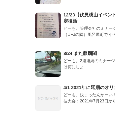
12/23【伏見桃山イベ
定復活
どーも。管理会社のミナー
（UFJの隣）風呂屋町でイベ
8/24 また麒麟閣
どーも。2週連続のミナージ
は何にしよ…...
4/1 2021年に延期の
どーも。決まったんかーい！
技大会：2021年7月23日から8