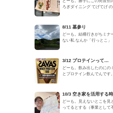
どーも。勝手にこの街宣伝の
ろぎダイニング てげてげ のご
8/11 墓参り
どーも。結構行きがちミナー
ない私 なんか「行っとこ」 ..
3/12 プロテインって…
どーも。飲み出したのにのミ
とプロテイン飲んでんです。 .
10/3 空き家を活用する
どーも。見えないとこを見と
ってるとする（事業として不