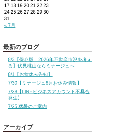
17
18
19
20
21
22
23
24
25
26
27
28
29
30
31
« 7月
最新のブログ
8/3【保存版：2026年不動産市況を考え
る】伏見桃山ならミナージュへ
8/1【お盆休み告知】
7/30【ミナージュ8月お休み情報】
7/28【LINEビジネスアカウント不具合
発生】
7/25 猛暑のご案内
アーカイブ