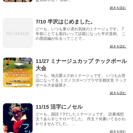
続きを読む
7/10 半沢はじめました。
どーも。いつも乗り遅れ気味のミナージュです。 7
年前にとても面白いって話題になった半沢直樹。 こ
の度続編が出るってことで...
続きを読む
11/27 ミナージュカップ テックボール
大会
どーも。地元愛エグめミナージュです。 いつもお世
話になってる ミズノスポーツプラザ京都伏見 テック
ボール大会協賛さ...
続きを読む
11/15 活字にノセル
どーも。国語？3でしたミナージュです。 読書感想
文？あらすじヤローでした。 作文？何書いてるかわ
かりませんでした。 ...
続きを読む