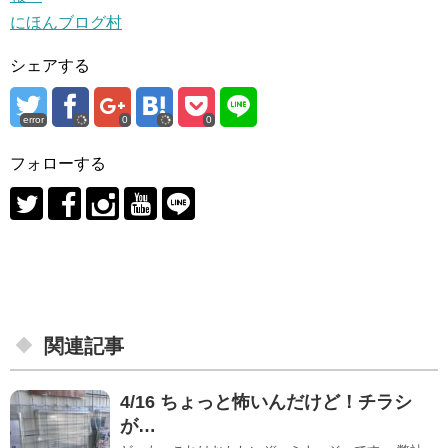
にほんブログ村
シェアする
error
0
0
フォローする
関連記事
4/16 ちょっと怖いんだけど！チラシ
が…