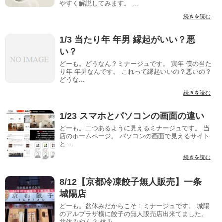
やすく解説してみます。 ...
続きを読む
1/3 当たり年 年男 縁起がいい？悪
い？
どーも。どうなん？ミナージュです。 寅年 僕の当た
り年 年男なんです。 これって縁起いいの？悪いの？
どうな...
続きを読む
1/23 スマホとパソコンの画面の違い
どーも。二つあるように見えるミナージュです。 当
店のホームページ。 パソコンの画面で見えるサイト
と ...
続きを読む
8/12【京都冷凍餃子無人販売】一条
城陽店
どーも。盆休みだからこそ！ミナージュです。 城陽
のアルプラザ横に餃子の無人販売店出来てました。
盆休みやん？ 休み...