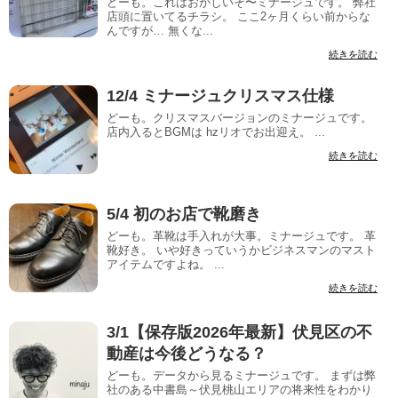
どーも。これはおかしいぞ〜ミナージュです。 弊社
店頭に置いてるチラシ。 ここ2ヶ月くらい前からな
んですが… 無くな...
続きを読む
12/4 ミナージュクリスマス仕様
どーも。クリスマスバージョンのミナージュです。
店内入るとBGMは hzリオでお出迎え。 ...
続きを読む
5/4 初のお店で靴磨き
どーも。革靴は手入れが大事。ミナージュです。 革
靴好き。 いや好きっていうかビジネスマンのマスト
アイテムですよね。 ...
続きを読む
3/1【保存版2026年最新】伏見区の不
動産は今後どうなる？
どーも。データから見るミナージュです。 まずは弊
社のある中書島～伏見桃山エリアの将来性をわかり