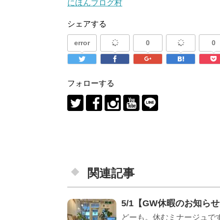
にほんブログ村
シェアする
error
0
0
フォローする
関連記事
5/1【GW休暇のお知ら
どーも。休むミナージュで