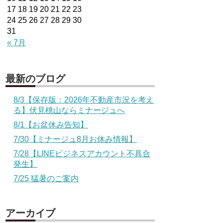
17
18
19
20
21
22
23
24
25
26
27
28
29
30
31
« 7月
最新のブログ
8/3【保存版：2026年不動産市況を考え
る】伏見桃山ならミナージュへ
8/1【お盆休み告知】
7/30【ミナージュ8月お休み情報】
7/28【LINEビジネスアカウント不具合
発生】
7/25 猛暑のご案内
アーカイブ