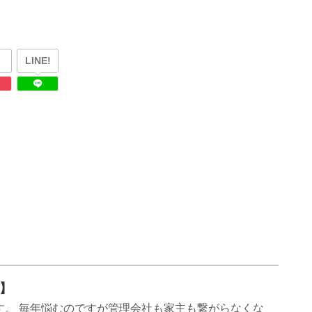
LINE!
せ】
す。 毎年悩むのですが管理会社も家主も繋がらなくな