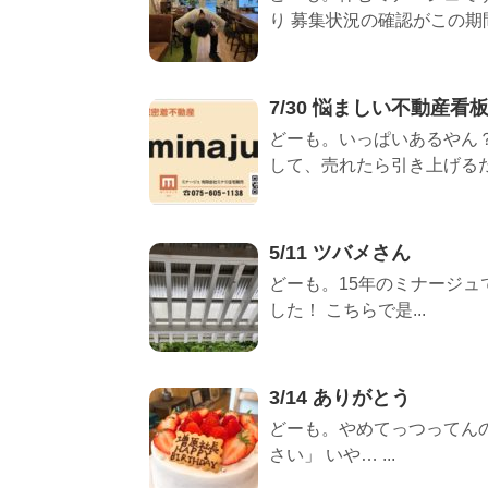
り 募集状況の確認がこの期間
7/30 悩ましい不動産看
どーも。いっぱいあるやん？
して、売れたら引き上げるだけ
5/11 ツバメさん
どーも。15年のミナージュ
した！ こちらで是...
3/14 ありがとう
どーも。やめてっつってん
さい」 いや… ...