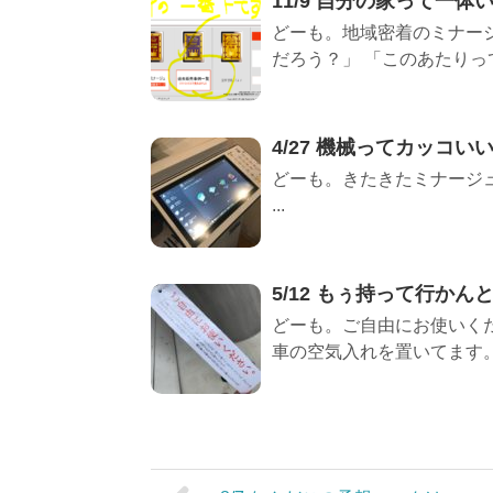
11/9 自分の家って一
どーも。地域密着のミナー
だろう？」 「このあたりって
4/27 機械ってカッコい
どーも。きたきたミナージュ
...
5/12 もぅ持って行かん
どーも。ご自由にお使いくだ
車の空気入れを置いてます。 