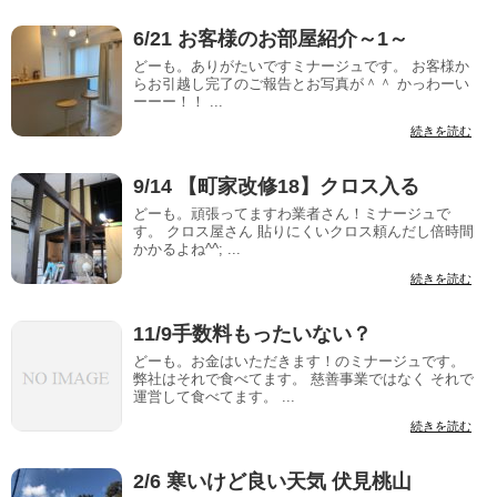
6/21 お客様のお部屋紹介～1～
どーも。ありがたいですミナージュです。 お客様か
らお引越し完了のご報告とお写真が＾＾ かっわーい
ーーー！！ ...
続きを読む
9/14 【町家改修18】クロス入る
どーも。頑張ってますわ業者さん！ミナージュで
す。 クロス屋さん 貼りにくいクロス頼んだし倍時間
かかるよね^^; ...
続きを読む
11/9手数料もったいない？
どーも。お金はいただきます！のミナージュです。
弊社はそれで食べてます。 慈善事業ではなく それで
運営して食べてます。 ...
続きを読む
2/6 寒いけど良い天気 伏見桃山