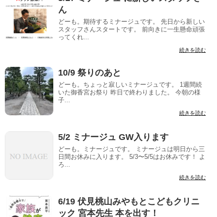
ん
どーも。期待するミナージュです。 先日から新しい
スタッフさんスタートです。 前向きに一生懸命頑張
ってくれ...
続きを読む
10/9 祭りのあと
どーも。ちょっと寂しいミナージュです。 1週間続
いた御香宮お祭り 昨日で終わりました。 今朝の様
子...
続きを読む
5/2 ミナージュ GW入ります
どーも。ミナージュです。 ミナージュは明日から三
日間お休みに入ります。 5/3〜5/5はお休みです！ よ
ろ...
続きを読む
6/19 伏見桃山みやもとこどもクリニ
ック 宮本先生 本を出す！