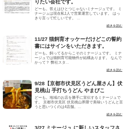
りたい会社です。
どーも。答えはひとつじゃないミナージュです。 ミ
ナージュは現在私1人で営業運営しています。 はっ
きり言って忙しいです。 ...
続きを読む
11/27 猫飼育オッケーだけどこの誓約
書にはサインをいただきます。
どーも。飼ってるからこそのミナージュです。 ミナ
ージュでは猫飼育可能物件が結構あります。 なんで
かって？ 弊社スタ...
続きを読む
9/28【京都市伏見区うどん屋さん】伏
見桃山 手打ちうどん やまびこ
どーも。地域のお店を勝手に宣伝するミナージュで
す。 京都市伏見区 伏見桃山界隈で美味いうどんと言
うと思いつくのは4店舗。...
続きを読む
3/27 ミナージュ に新しいスタッフさ