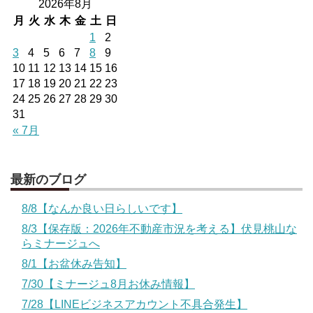
2026年8月
月
火
水
木
金
土
日
1
2
3
4
5
6
7
8
9
10
11
12
13
14
15
16
17
18
19
20
21
22
23
24
25
26
27
28
29
30
31
« 7月
最新のブログ
8/8【なんか良い日らしいです】
8/3【保存版：2026年不動産市況を考える】伏見桃山な
らミナージュへ
8/1【お盆休み告知】
7/30【ミナージュ8月お休み情報】
7/28【LINEビジネスアカウント不具合発生】