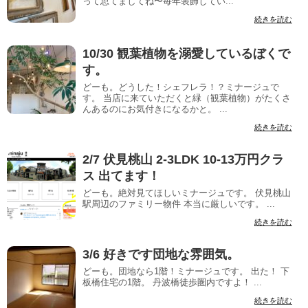
って思てましてね〜毎年装飾してい...
続きを読む
10/30 観葉植物を溺愛しているぼくで
す。
どーも。どうした！シェフレラ！？ミナージュで
す。 当店に来ていただくと緑（観葉植物）がたくさ
んあるのにお気付きになるかと。 ...
続きを読む
2/7 伏見桃山 2-3LDK 10-13万円クラ
ス 出てます！
どーも。絶対見てほしいミナージュです。 伏見桃山
駅周辺のファミリー物件 本当に厳しいです。 ...
続きを読む
3/6 好きです団地な雰囲気。
どーも。団地なら1階！ミナージュです。 出た！ 下
板橋住宅の1階。 丹波橋徒歩圏内ですよ！ ...
続きを読む