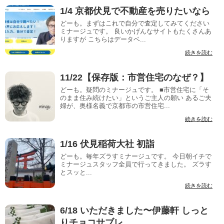
1/4 京都伏見で不動産を売りたいなら
どーも。まずはこれで自分で査定してみてください
ミナージュです。 良いかげんなサイトもたくさんあ
りますが こちらはデータベ...
続きを読む
11/22【保存版：市営住宅のなぜ？】
どーも。疑問のミナージュです。 ■市営住宅に「そ
のまま住み続けたい」というご主人の願い あるご夫
婦が、奥様名義で京都市の市営住宅...
続きを読む
1/16 伏見稲荷大社 初詣
どーも。毎年ズラすミナージュです。 今日朝イチで
ミナージュスタッフ全員で行ってきました。 ズラす
とスッと...
続きを読む
6/18 いただきました〜伊藤軒 しっと
りチョコサブレ