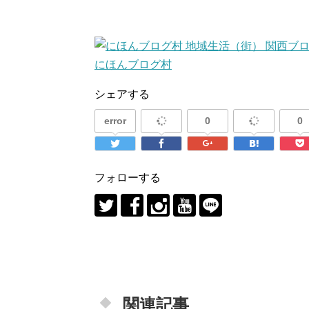
にほんブログ村
シェアする
error
0
0
フォローする
関連記事