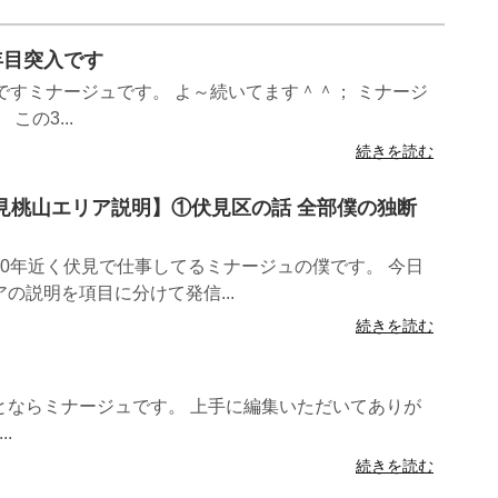
7年目突入です
ですミナージュです。 よ～続いてます＾＾； ミナージ
この3...
続きを読む
4年伏見桃山エリア説明】①伏見区の話 全部僕の独断
0年近く伏見で仕事してるミナージュの僕です。 今日
の説明を項目に分けて発信...
続きを読む
とならミナージュです。 上手に編集いただいてありが
.
続きを読む