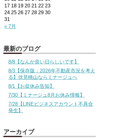
17
18
19
20
21
22
23
24
25
26
27
28
29
30
31
« 7月
最新のブログ
8/8【なんか良い日らしいです】
8/3【保存版：2026年不動産市況を考え
る】伏見桃山ならミナージュへ
8/1【お盆休み告知】
7/30【ミナージュ8月お休み情報】
7/28【LINEビジネスアカウント不具合
発生】
アーカイブ