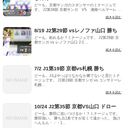
どーも。京都サンガのスポンサーのミナージュで
す。 J2第34節 京都サンガ VS 湘南ベルマーレ ...
続きを読む
8/19 J2第29節 vsレノファ山口 勝ち
どーも。粘れるか？ミナージュです。 J2第29節 京
都サンガ vs レノファ山口 2-1 ...
続きを読む
7/2 J1第19節 京都vs札幌 勝ち
どーも。J1はやっぱりなかなか勝てないと思たミナ
ージュです。 J1第19節 京都サンガ vs コンサドーレ
札幌 ...
続きを読む
10/24 J2第35節 京都VS山口 ドロー
どーも。磐田に追いつけるか！？ミナージュです。
磐田強い。 勝ち点1差ですが近くて遠かった。 負け
へんもん・・・1...