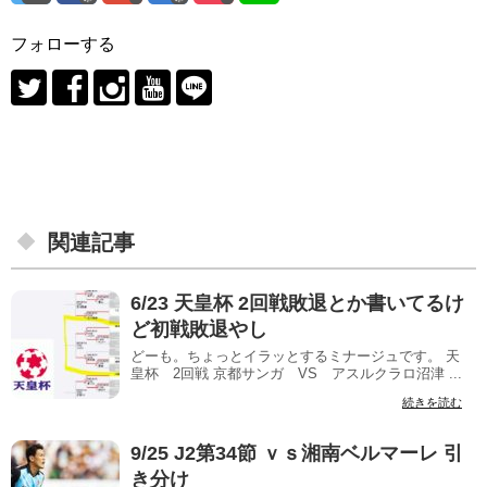
フォローする
関連記事
6/23 天皇杯 2回戦敗退とか書いてるけ
ど初戦敗退やし
どーも。ちょっとイラッとするミナージュです。 天
皇杯 2回戦 京都サンガ VS アスルクラロ沼津 ...
続きを読む
9/25 J2第34節 ｖｓ湘南ベルマーレ 引
き分け