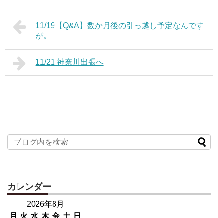
11/19【Q&A】数か月後の引っ越し予定なんです
が。
11/21 神奈川出張へ
カレンダー
2026年8月
月
火
水
木
金
土
日