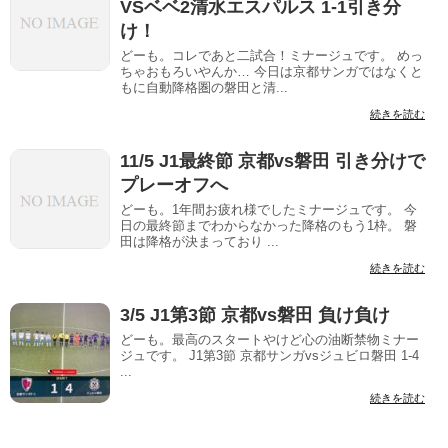
VSベベ2清水エスパルス 1-1引き分
け！
どーも。コレであと二試合！ミナージュです。 めっ
ちゃおもろいやんか… 今日は京都サンガではなくと
もに自動降格圏の磐田と清...
続きを読む
11/5 J1最終節 京都vs磐田 引き分けで
プレーオフへ
どーも。1年間お疲れ様でしたミナージュです。 今
日の最終節までわからなかった降格のもう1枠。 磐
田は降格が決まっており ...
続きを読む
3/5 J1第3節 京都vs磐田 負け負け
どーも。最高のスタートやけど心の油断禁物ミナー
ジュです。 J1第3節 京都サンガvsジュビロ磐田 1-4
...
続きを読む