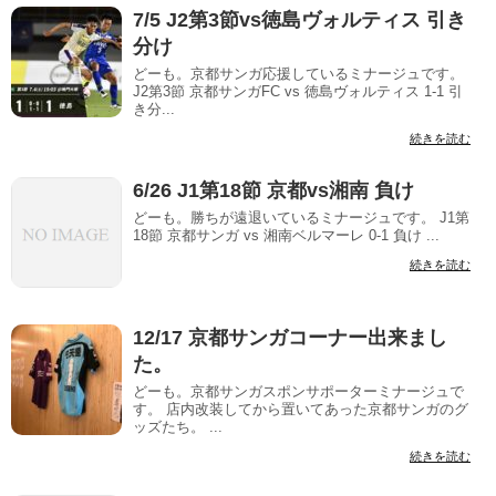
7/5 J2第3節vs徳島ヴォルティス 引き
分け
どーも。京都サンガ応援しているミナージュです。
J2第3節 京都サンガFC vs 徳島ヴォルティス 1-1 引
き分...
続きを読む
6/26 J1第18節 京都vs湘南 負け
どーも。勝ちが遠退いているミナージュです。 J1第
18節 京都サンガ vs 湘南ベルマーレ 0-1 負け ...
続きを読む
12/17 京都サンガコーナー出来まし
た。
どーも。京都サンガスポンサポーターミナージュで
す。 店内改装してから置いてあった京都サンガのグ
ッズたち。 ...
続きを読む