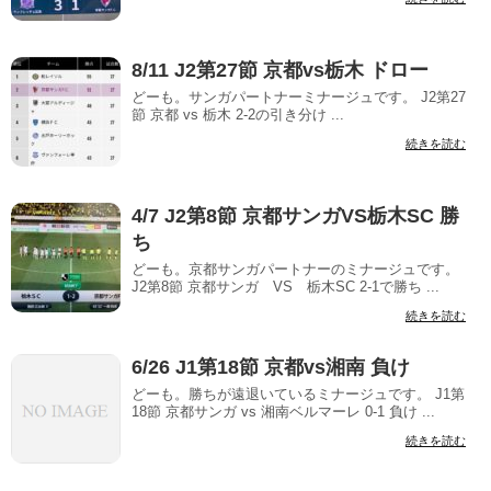
8/11 J2第27節 京都vs栃木 ドロー
どーも。サンガパートナーミナージュです。 J2第27
節 京都 vs 栃木 2-2の引き分け ...
続きを読む
4/7 J2第8節 京都サンガVS栃木SC 勝
ち
どーも。京都サンガパートナーのミナージュです。
J2第8節 京都サンガ VS 栃木SC 2-1で勝ち ...
続きを読む
6/26 J1第18節 京都vs湘南 負け
どーも。勝ちが遠退いているミナージュです。 J1第
18節 京都サンガ vs 湘南ベルマーレ 0-1 負け ...
続きを読む