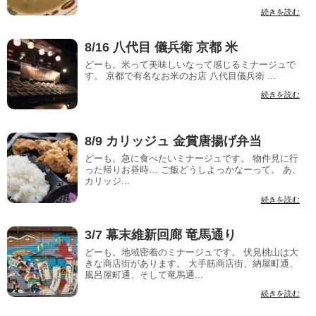
続きを読む
8/16 八代目 儀兵衛 京都 米
どーも。米って美味しいなって感じるミナージュで
す。 京都で有名なお米のお店 八代目儀兵衛 ...
続きを読む
8/9 カリッジュ 金賞唐揚げ弁当
どーも。急に食べたいミナージュです。 物件見に行
った帰りお昼時… ご飯どうしよっかなーって。 あ、
カリッジ...
続きを読む
3/7 幕末維新回廊 竜馬通り
どーも。地域密着のミナージュです。 伏見桃山は大
きな商店街があります。 大手筋商店街、納屋町通、
風呂屋町通、そして竜馬通...
続きを読む