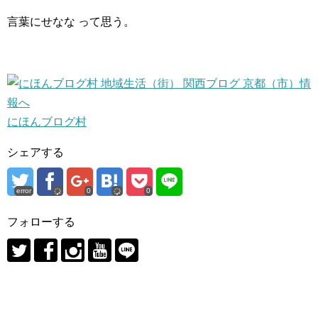
言葉にせなな って思う。
にほんブログ村
シェアする
error
0
0
フォローする