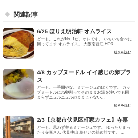
関連記事
6/25 ほりえ明治軒 オムライス
どーも。これがNo. 1だ。オレです。 いちいち食べに
回ってます オムライス。 大阪南堀江 HOR...
続きを読む
4/8 カップヌードル イイ感じの卵プラ
ス
どーも。一手間やな。ミナージュのぼくです。 カッ
プヌードルにね卵割ってそのままお湯を注いでも固
まらずニュルニュルのままじゃない...
続きを読む
2/3【京都市伏見区町家カフェ】寺嘉
どーも。思わず寄るミナージュです。 ゆったりまっ
たり寺嘉さん 伏見桃山 鳥せいの斜め前です。 ...