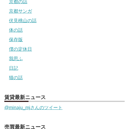
京都の話
京都サンガ
伏見桃山の話
体の話
保存版
僕の定休日
我思ふ
日記
猫の話
賃貸最新ニュース
@minaju_mjさんのツイート
売買最新ニュース