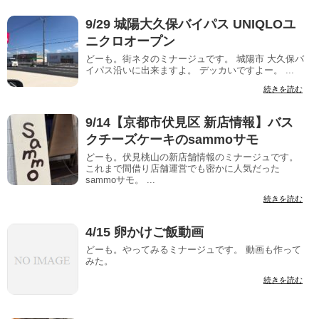
9/29 城陽大久保バイパス UNIQLOユ
ニクロオープン
どーも。街ネタのミナージュです。 城陽市 大久保バ
イパス沿いに出来ますよ。 デッカいですよー。 ...
続きを読む
9/14【京都市伏見区 新店情報】バス
クチーズケーキのsammoサモ
どーも。伏見桃山の新店舗情報のミナージュです。
これまで間借り店舗運営でも密かに人気だった
sammoサモ。 ...
続きを読む
4/15 卵かけご飯動画
どーも。やってみるミナージュです。 動画も作って
みた。
続きを読む