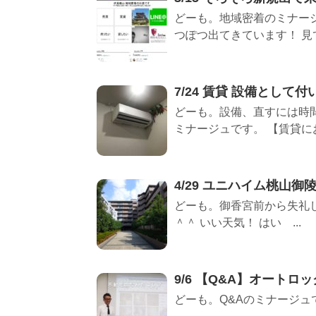
どーも。地域密着のミナージ
つぽつ出てきています！ 見て
7/24 賃貸 設備として
どーも。設備、直すには時
ミナージュです。 【賃貸にお
4/29 ユニハイム桃山御
どーも。御香宮前から失礼
＾＾ いい天気！ はい ...
9/6 【Q&A】オートロ
どーも。Q&Aのミナージュで