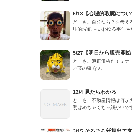
6/13【心理的瑕疵につ
どーも。自分なら？を考える
理的瑕疵 ＝いわゆる事件や事
5/27【明日から販売開
どーも。適正価格だ！ミナー
ネ藤の森 なん...
12/4 見たらわかる
どーも。不動産情報は何が
明はめちゃくちゃ細かいです。
3/15 そろそろ新規出て