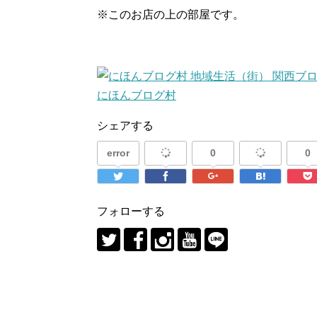
※このお店の上の部屋です。
にほんブログ村
シェアする
error
0
0
フォローする