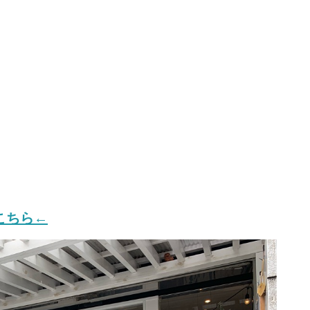
。
こちら←