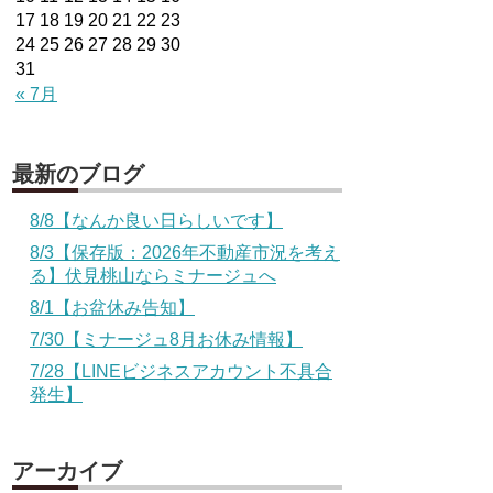
17
18
19
20
21
22
23
24
25
26
27
28
29
30
31
« 7月
最新のブログ
8/8【なんか良い日らしいです】
8/3【保存版：2026年不動産市況を考え
る】伏見桃山ならミナージュへ
8/1【お盆休み告知】
7/30【ミナージュ8月お休み情報】
7/28【LINEビジネスアカウント不具合
発生】
アーカイブ