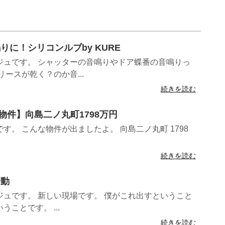
鳴りに！シリコンルブby KURE
ジュです。 シャッターの音鳴りやドア蝶番の音鳴りっ
ースが乾く？のか音...
続きを読む
築物件】向島二ノ丸町1798万円
す。 こんな物件が出ましたよ。 向島二ノ丸町 1798
続きを読む
始動
ュです。 新しい現場です。 僕がこれ出すということ
ことです。 ...
続きを読む