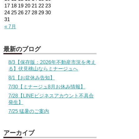
17
18
19
20
21
22
23
24
25
26
27
28
29
30
31
« 7月
最新のブログ
8/3【保存版：2026年不動産市況を考え
る】伏見桃山ならミナージュへ
8/1【お盆休み告知】
7/30【ミナージュ8月お休み情報】
7/28【LINEビジネスアカウント不具合
発生】
7/25 猛暑のご案内
アーカイブ