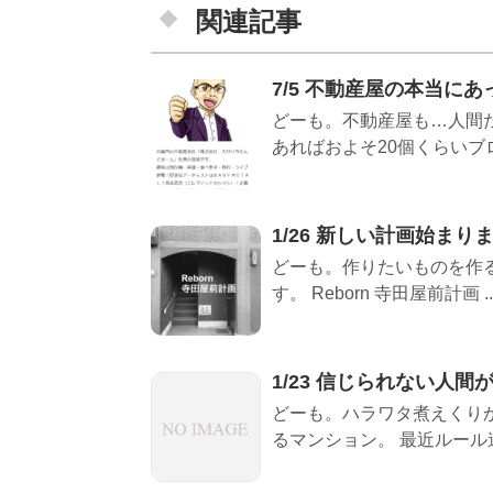
関連記事
7/5 不動産屋の本当に
どーも。不動産屋も…人間だ
あればおよそ20個くらいブロ
1/26 新しい計画始まり
どーも。作りたいものを作
す。 Reborn 寺田屋前計画 ..
1/23 信じられない人
どーも。ハラワタ煮えくり
るマンション。 最近ルール違