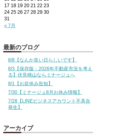
17
18
19
20
21
22
23
24
25
26
27
28
29
30
31
« 7月
最新のブログ
8/8【なんか良い日らしいです】
8/3【保存版：2026年不動産市況を考え
る】伏見桃山ならミナージュへ
8/1【お盆休み告知】
7/30【ミナージュ8月お休み情報】
7/28【LINEビジネスアカウント不具合
発生】
アーカイブ