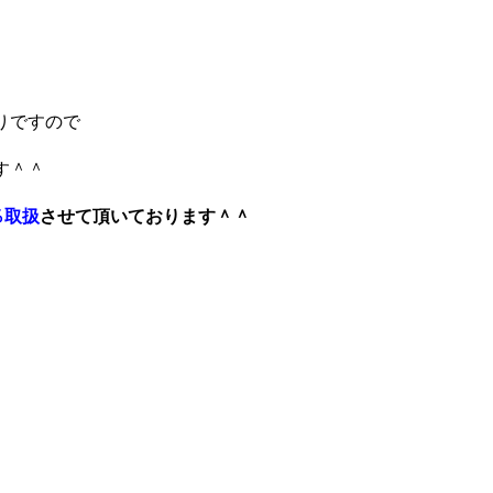
りですので
す＾＾
％取扱
させて頂いております＾＾