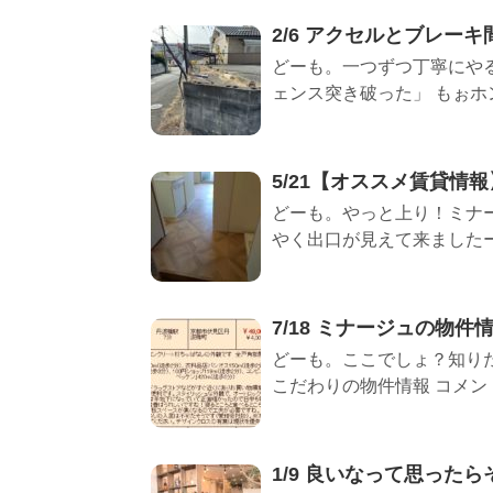
2/6 アクセルとブレー
どーも。一つずつ丁寧にやる
ェンス突き破った」 もぉホン
5/21【オススメ賃貸情報】
どーも。やっと上り！ミナージ
やく出口が見えて来ましたー。 
7/18 ミナージュの物
どーも。ここでしょ？知り
こだわりの物件情報 コメント編
1/9 良いなって思った