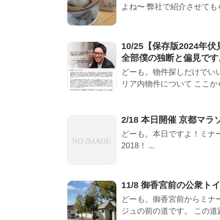
よね〜 弊社で紹介させてもらっ
10/25【保存版202
全部僕の独断と偏見です
どーも。物件探しだけでい
リア内物件について ここから
2/18 本日開催 京都マラソ
どーも。本日ですよ！ミナー
2018！ ...
11/8 御香宮前の公衆
どーも。御香宮前からミナー
ジュの前の道です。 この道路