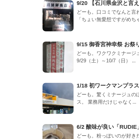
9/20 【石川県金沢と
どーも。口コミでなんと言
「ちょい無愛想ですがめちゃ
9/15 御香宮神幸祭 お祭
どーも。ワクワクミナージュ
9/29（土）～10/7（日） ...
1/18 初ワークマンプラ
どーも。驚くミナージュのぼ
ス。 業務用だけじゃなく...
6/2 酸味が良い「RUD
どーも。粉っぽいのが好き