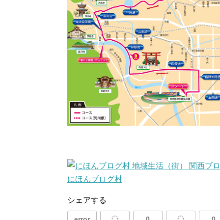
にほんブログ村
シェアする
error
0
0