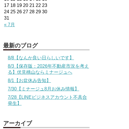
17
18
19
20
21
22
23
24
25
26
27
28
29
30
31
« 7月
最新のブログ
8/8【なんか良い日らしいです】
8/3【保存版：2026年不動産市況を考え
る】伏見桃山ならミナージュへ
8/1【お盆休み告知】
7/30【ミナージュ8月お休み情報】
7/28【LINEビジネスアカウント不具合
発生】
アーカイブ