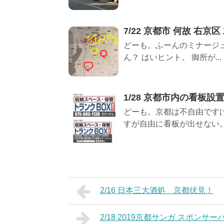
7/22 京都市 何故 右京区
どーも。ふーんのミナージ
ん？ はいヒント。 御所が...
1/28 京都市内の看板設
どーも。京都は不自由ですけ
すが自由に看板が出せない。 
2/16 日本三大酒処 京都伏見！
2/18 2019京都サンガ スポンサ