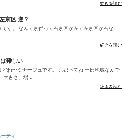
続きを読む
 左京区 逆？
ュです。 なんで京都って右京区が左で左京区が右な
続きを読む
置は難しい
どね〜ミナージュです。 京都ってね 一部地域なんで
大きさ、場...
続きを読む
ーパーティ