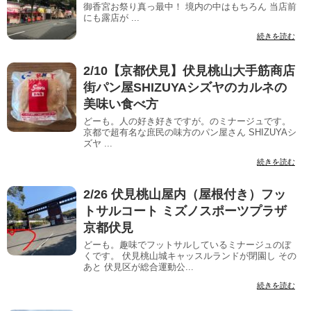
御香宮お祭り真っ最中！ 境内の中はもちろん 当店前
にも露店が ...
続きを読む
2/10【京都伏見】伏見桃山大手筋商店
街パン屋SHIZUYAシズヤのカルネの
美味い食べ方
どーも。人の好き好きですが。のミナージュです。
京都で超有名な庶民の味方のパン屋さん SHIZUYAシ
ズヤ ...
続きを読む
2/26 伏見桃山屋内（屋根付き）フッ
トサルコート ミズノスポーツプラザ
京都伏見
どーも。趣味でフットサルしているミナージュのぼ
くです。 伏見桃山城キャッスルランドが閉園し その
あと 伏見区が総合運動公...
続きを読む