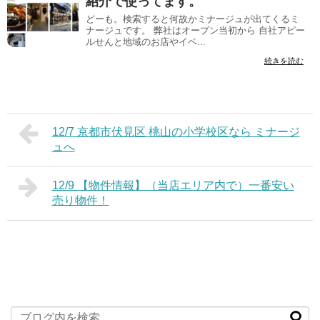
紹介で使ってます。
どーも。検索すると何故かミナージュが出てくるミ
ナージュです。 弊社はオープン当初から 自社アピー
ルせんと地域のお店やイベ...
続きを読む
12/7 京都市伏見区 桃山の小学校区なら ミナージ
ュへ
12/9 【物件情報】（当店エリア内で）一番安い
売り物件！