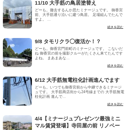
11/10 大手筋の鳥居塗替え
どーも。撤去するんか思たミナージュです。 御香宮
前、大手筋通り沿いに建つ鳥居。 足場組んでたんで
すよ。 ...
続きを読む
9/8 タモリクラ◯復活か！？
どーも。御香宮門前町のミナージュです。 こないだ
ね 御香宮の前を撮影クルーがたくさん来てたんです
よね。 まあまあな...
続きを読む
6/12 大手筋無電柱化計画進んでます
どーも。いつでも御香宮前から中継できるミナージ
ュです。 大手筋商店街から24号線までの 大手筋無電
柱化計画 進んで...
続きを読む
4/4【ミナージュプレゼンツ最強ミニ
マル賃貸登場】寺田屋の前 リノベー