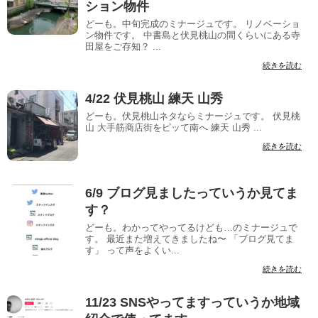
ション物件
どーも。中旬完成のミナージュです。 リノベーショ
ン物件です。 中書島と伏見桃山の間くらいにある寺
田屋をご存知？ ...
続きを読む
4/22 伏見桃山 練天 山秀
どーも。伏見桃山ネタならミナージュです。 伏見桃
山 大手筋商店街をピッて南へ 練天 山秀 ...
続きを読む
6/9 ブログ見ましたっていうか見てま
す？
どーも。わかってやってるけども…のミナージュで
す。 最近また増えてきましたね〜 「ブログ見てま
す」 って声をよくい...
続きを読む
11/23 SNSやってますっていうか地域